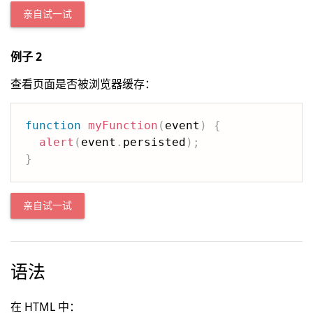
亲自试一试
例子 2
查看页面是否被浏览器缓存：
function
myFunction
(
event
)
{
alert
(
event
.
persisted
)
;
}
亲自试一试
语法
在 HTML 中：