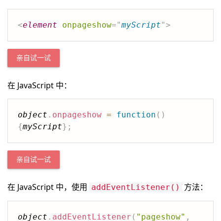
<
element
onpageshow
=
"
myScript
"
>
亲自试一试
在 JavaScript 中：
object
.
onpageshow
=
function
(
)
{
myScript
}
;
亲自试一试
在 JavaScript 中，使用
方法：
addEventListener()
object
.
addEventListener
(
"pageshow"
,