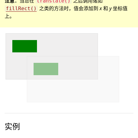
注意：
当您在
之后调用诸如
translate()
之类的方法时，值会添加到
x
和
y
坐标值
fillRect()
上。
实例