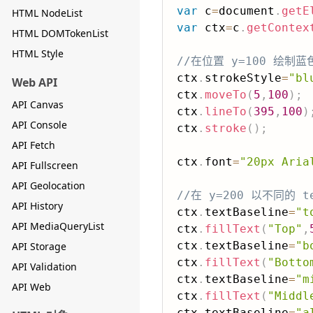
var
 c
=
document
.
getE
HTML NodeList
var
 ctx
=
c
.
getContex
HTML DOMTokenList
HTML Style
//在位置 y=100 绘制蓝
ctx
.
strokeStyle
=
"bl
Web API
ctx
.
moveTo
(
5
,
100
)
;
API Canvas
ctx
.
lineTo
(
395
,
100
)
API Console
ctx
.
stroke
(
)
;
API Fetch
ctx
.
font
=
"20px Aria
API Fullscreen
API Geolocation
//在 y=200 以不同的 t
API History
ctx
.
textBaseline
=
"t
API MediaQueryList
ctx
.
fillText
(
"Top"
,
ctx
.
textBaseline
=
"b
API Storage
ctx
.
fillText
(
"Botto
API Validation
ctx
.
textBaseline
=
"m
API Web
ctx
.
fillText
(
"Middl
ctx
.
textBaseline
=
"a