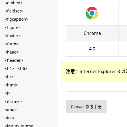
<embed>
<fieldset>
<figcaption>
<figure>
Chrome
<footer>
<form>
4.0
<head>
<header>
<h1> - <h6>
注意：
Internet Explore
<hr>
<html>
<i>
<iframe>
Canvas 参考手册
<img>
<ins>
<input> button