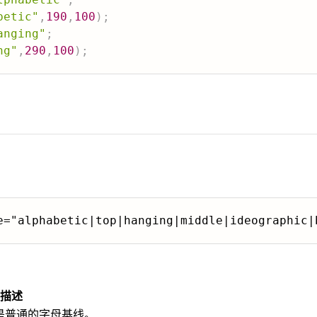
betic"
,
190
,
100
)
;
anging"
;
ng"
,
290
,
100
)
;
e="alphabetic|top|hanging|middle|ideographic|
描述
是普通的字母基线。