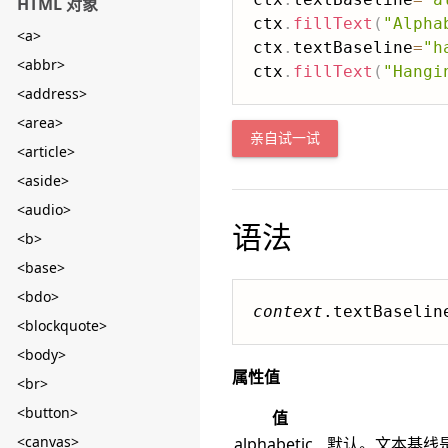
HTML 对象
ctx
.
fillText
(
"Alpha
<a>
ctx
.
textBaseline
=
"h
<abbr>
ctx
.
fillText
(
"Hangi
<address>
<area>
亲自试一试
<article>
<aside>
<audio>
语法
<b>
<base>
<bdo>
context
.textBaselin
<blockquote>
<body>
属性值
<br>
<button>
值
<canvas>
alphabetic
默认。文本基线