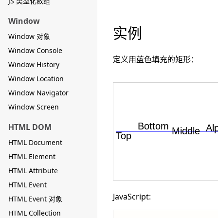
JS 类型化数组
Window
实例
Window 对象
Window Console
定义用蓝色填充的矩形：
Window History
Window Location
Window Navigator
Window Screen
HTML DOM
HTML Document
HTML Element
HTML Attribute
HTML Event
JavaScript:
HTML Event 对象
HTML Collection