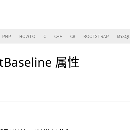
PHP
HOWTO
C
C++
C#
BOOTSTRAP
MYSQ
xtBaseline 属性