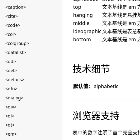
top
文本基线是 em
<caption>
hanging
文本基线是悬挂
<cite>
middle
文本基线是 em
<code>
ideographic
文本基线是表意
<col>
bottom
文本基线是 em
<colgroup>
<datalist>
<dd>
技术细节
<del>
<details>
默认值：
alphabetic
<dfn>
<dialog>
<div>
浏览器支持
<dl>
<dt>
表中的数字注明了首个完全支
<em>