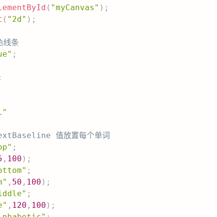
lementById
(
"myCanvas"
)
;
t
(
"2d"
)
;
色线条
ue"
;
;
l"
extBaseline 值放置每个单词
op"
;
5
,
100
)
;
ottom"
;
m"
,
50
,
100
)
;
iddle"
;
e"
,
120
,
100
)
;
lphabetic"
;