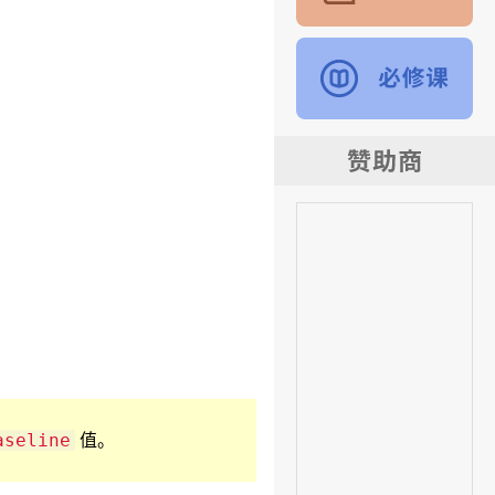
值。
aseline