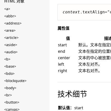
HTML 对象
<a>
context
.textAlign="
<abbr>
<address>
属性值
<area>
<article>
值
描
start
默认。文本在指定
<aside>
end
文本在指定的位置
<audio>
center
文本的中心被放置
<b>
left
文本左对齐。
<base>
right
文本右对齐。
<bdo>
<blockquote>
<body>
技术细节
<br>
<button>
默认值：
start
<canvas>