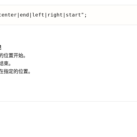
center|end|left|right|start";
述
的位置开始。
结束。
在指定的位置。