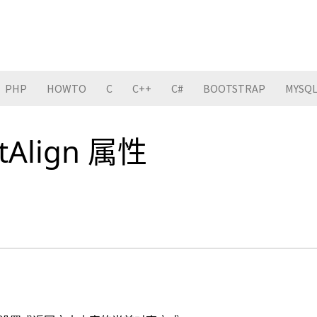
PHP
HOWTO
C
C++
C#
BOOTSTRAP
MYSQ
xtAlign 属性