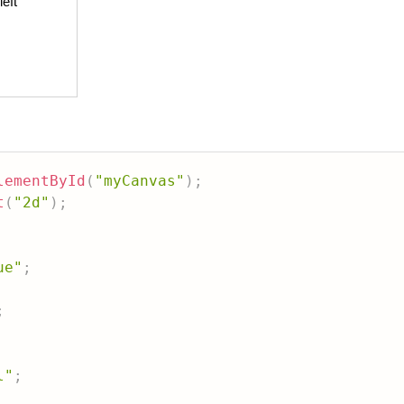
lementById
(
"myCanvas"
)
;
t
(
"2d"
)
;
ue"
;
;
l"
;