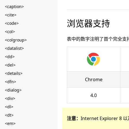
<caption>
<cite>
浏览器支持
<code>
<col>
表中的数字注明了首个完全支
<colgroup>
<datalist>
<dd>
<del>
<details>
Chrome
<dfn>
<dialog>
4.0
<div>
<dl>
<dt>
注意：
Internet Explore
<em>