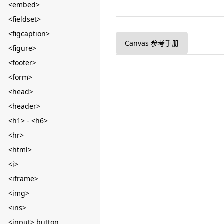
<embed>
<fieldset>
<figcaption>
Canvas 参考手册
<figure>
<footer>
<form>
<head>
<header>
<h1> - <h6>
<hr>
<html>
<i>
<iframe>
<img>
<ins>
<input> button