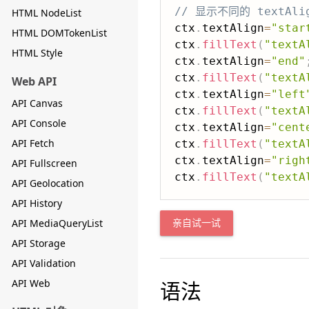
// 显示不同的 textAli
HTML NodeList
ctx
.
textAlign
=
"star
HTML DOMTokenList
ctx
.
fillText
(
"textA
HTML Style
ctx
.
textAlign
=
"end"
ctx
.
fillText
(
"textA
Web API
ctx
.
textAlign
=
"left
API Canvas
ctx
.
fillText
(
"textA
API Console
ctx
.
textAlign
=
"cent
API Fetch
ctx
.
fillText
(
"textA
ctx
.
textAlign
=
"righ
API Fullscreen
ctx
.
fillText
(
"textA
API Geolocation
API History
API MediaQueryList
亲自试一试
API Storage
API Validation
API Web
语法