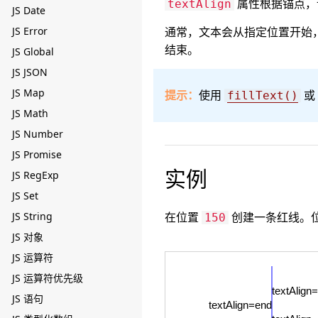
属性根据锚点，
textAlign
JS Date
JS Error
通常，文本会从指定位置开始
结束。
JS Global
JS JSON
JS Map
提示：
使用
或
fillText()
JS Math
JS Number
JS Promise
实例
JS RegExp
JS Set
JS String
在位置
创建一条红线。位
150
JS 对象
JS 运算符
JS 运算符优先级
JS 语句