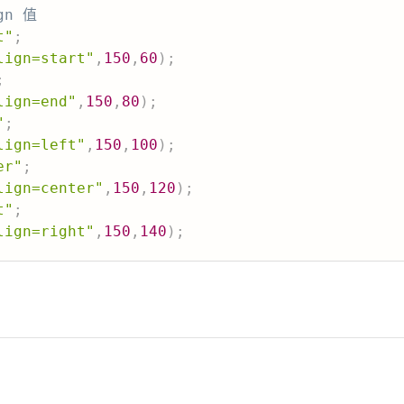
gn 值
t"
;
lign=start"
,
150
,
60
)
;
;
lign=end"
,
150
,
80
)
;
"
;
lign=left"
,
150
,
100
)
;
er"
;
lign=center"
,
150
,
120
)
;
t"
;
lign=right"
,
150
,
140
)
;