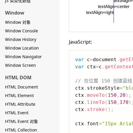
JS 类型化数组
Window
Window 对象
Window Console
Window History
JavaScript:
Window Location
Window Navigator
var
 c
=
document
.
getE
Window Screen
var
 ctx
=
c
.
getContex
HTML DOM
// 在位置 150 创建蓝线
HTML Document
ctx
.
strokeStyle
=
"bl
ctx
.
moveTo
(
150
,
20
)
;
HTML Element
ctx
.
lineTo
(
150
,
170
)
HTML Attribute
ctx
.
stroke
(
)
;
HTML Event
HTML Event 对象
ctx
.
font
=
"15px Aria
HTML Collection