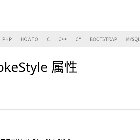
PHP
HOWTO
C
C++
C#
BOOTSTRAP
MYSQ
rokeStyle 属性