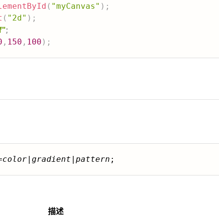
lementById
(
"myCanvas"
)
;
t
(
"2d"
)
;
f"
;
0
,
150
,
100
)
;
=
color
|
gradient
|
pattern
;
描述