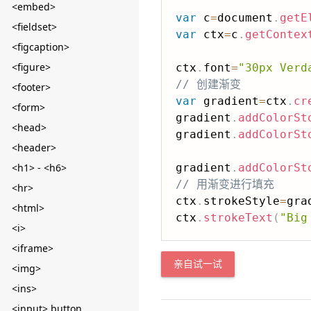
<embed>
var
 c
=
document
.
getE
<fieldset>
var
 ctx
=
c
.
getContex
<figcaption>
<figure>
ctx
.
font
=
"30px Verd
// 创建渐变
<footer>
var
 gradient
=
ctx
.
cr
<form>
gradient
.
addColorSt
<head>
gradient
.
addColorSt
<header>
<h1> - <h6>
gradient
.
addColorSt
// 用渐变进行填充
<hr>
ctx
.
strokeStyle
=
gra
<html>
ctx
.
strokeText
(
"Big
<i>
<iframe>
亲自试一试
<img>
<ins>
<input> button