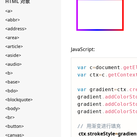
HTML 对象
<a>
<abbr>
<address>
<area>
<article>
JavaScript:
<aside>
<audio>
var
 c
=
document
.
getE
<b>
var
 ctx
=
c
.
getContex
<base>
var
 gradient
=
ctx
.
cr
<bdo>
gradient
.
addColorSt
<blockquote>
gradient
.
addColorSt
<body>
gradient
.
addColorSt
<br>
<button>
// 用渐变进行填充
ctx
.
strokeStyle
=
gradien
<canvas>