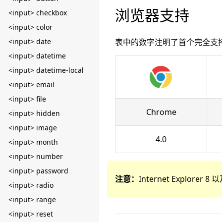
浏览器支持
<input> checkbox
<input> color
<input> date
表中的数字注明了首个完全支
<input> datetime
<input> datetime-local
<input> email
<input> file
Chrome
<input> hidden
<input> image
4.0
<input> month
<input> number
<input> password
注意：
Internet Explore
<input> radio
<input> range
<input> reset