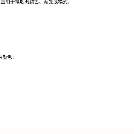
回用于笔触的颜色、渐变或模式。
触颜色：