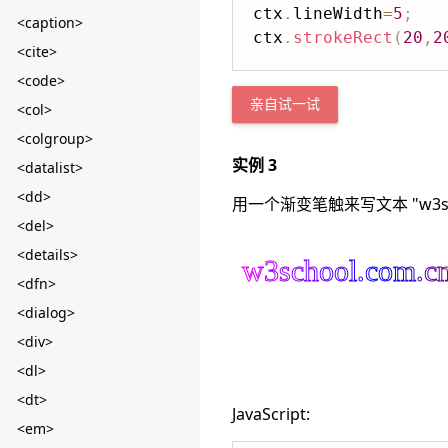
ctx
.
lineWidth
=
5
;
<caption>
ctx
.
strokeRect
(
20
,
2
<cite>
<code>
亲自试一试
<col>
<colgroup>
实例 3
<datalist>
<dd>
用一个渐变笔触来写文本 "w3scho
<del>
<details>
<dfn>
<dialog>
<div>
<dl>
<dt>
JavaScript:
<em>