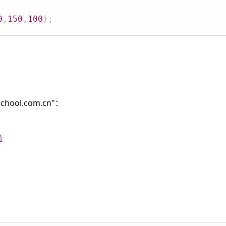
0
,
150
,
100
)
;
ol.com.cn"：