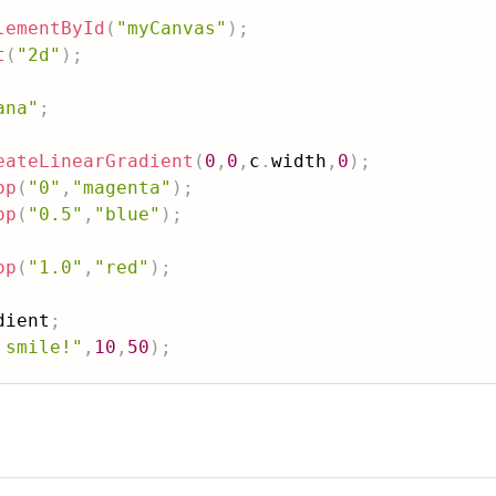
lementById
(
"myCanvas"
)
;
t
(
"2d"
)
;
ana"
;
eateLinearGradient
(
0
,
0
,
c
.
width
,
0
)
;
op
(
"0"
,
"magenta"
)
;
op
(
"0.5"
,
"blue"
)
;
op
(
"1.0"
,
"red"
)
;
dient
;
 smile!"
,
10
,
50
)
;