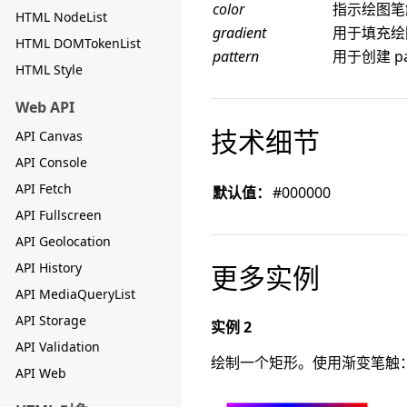
color
指示绘图
HTML NodeList
gradient
用于填充绘
HTML DOMTokenList
pattern
用于创建 pa
HTML Style
Web API
技术细节
API Canvas
API Console
API Fetch
默认值：
#000000
API Fullscreen
API Geolocation
API History
更多实例
API MediaQueryList
API Storage
实例 2
API Validation
绘制一个矩形。使用渐变笔触
API Web