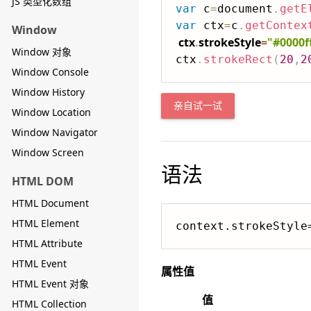
JS 类型化数组
var
 c
=
document
.
getE
var
 ctx
=
c
.
getContex
Window
ctx
.
strokeStyle
=
"#0000f
Window 对象
ctx
.
strokeRect
(
20
,
2
Window Console
Window History
亲自试一试
Window Location
Window Navigator
Window Screen
语法
HTML DOM
HTML Document
HTML Element
context.strokeStyle
HTML Attribute
HTML Event
属性值
HTML Event 对象
值
HTML Collection