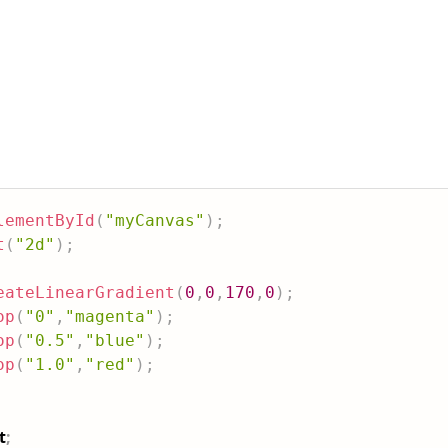
lementById
(
"myCanvas"
)
;
t
(
"2d"
)
;
eateLinearGradient
(
0
,
0
,
170
,
0
)
;
op
(
"0"
,
"magenta"
)
;
op
(
"0.5"
,
"blue"
)
;
op
(
"1.0"
,
"red"
)
;
t
;