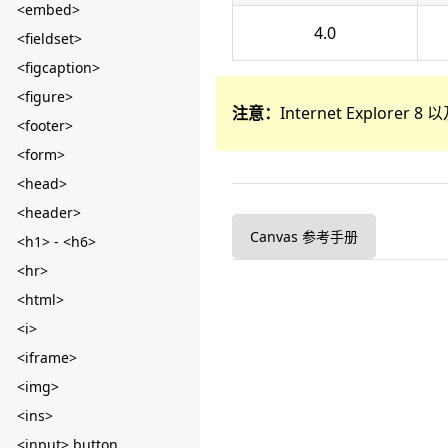
<embed>
4.0
<fieldset>
<figcaption>
<figure>
注意：
Internet Explore
<footer>
<form>
<head>
<header>
Canvas 参考手册
<h1> - <h6>
<hr>
<html>
<i>
<iframe>
<img>
<ins>
<input> button