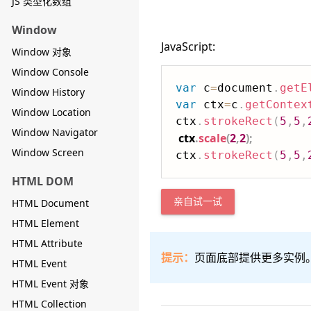
JS 类型化数组
Window
JavaScript:
Window 对象
Window Console
var
 c
=
document
.
getE
Window History
var
 ctx
=
c
.
getContex
Window Location
ctx
.
strokeRect
(
5
,
5
,
Window Navigator
ctx
.
scale
(
2
,
2
)
;
Window Screen
ctx
.
strokeRect
(
5
,
5
,
HTML DOM
HTML Document
亲自试一试
HTML Element
HTML Attribute
提示：
页面底部提供更多实例
HTML Event
HTML Event 对象
HTML Collection