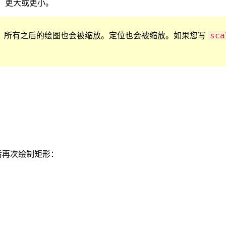
，更大或更小。
，所有之后的绘图也会被缩放。定位也会被缩放。如果您写
sca
。
然后再次绘制矩形：