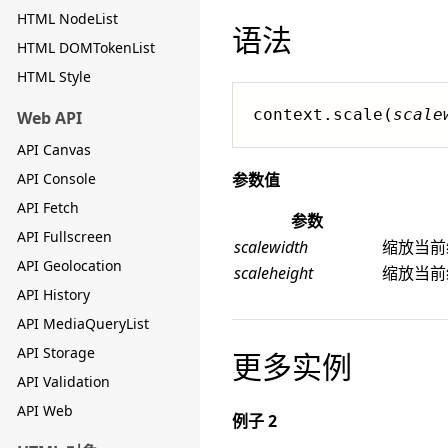
HTML NodeList
语法
HTML DOMTokenList
HTML Style
context.scale(
scale
Web API
API Canvas
API Console
参数值
API Fetch
参数
API Fullscreen
scalewidth
缩放当前绘图
API Geolocation
scaleheight
缩放当前绘图
API History
API MediaQueryList
API Storage
更多实例
API Validation
API Web
例子 2