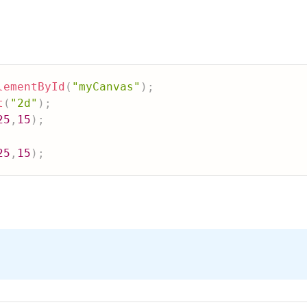
lementById
(
"myCanvas"
)
;
t
(
"2d"
)
;
25
,
15
)
;
25
,
15
)
;
。