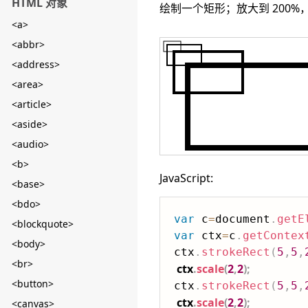
HTML 对象
绘制一个矩形；放大到 200%
<a>
<abbr>
<address>
<area>
<article>
<aside>
<audio>
<b>
JavaScript:
<base>
<bdo>
var
 c
=
document
.
getE
<blockquote>
var
 ctx
=
c
.
getContex
<body>
ctx
.
strokeRect
(
5
,
5
,
<br>
ctx
.
scale
(
2
,
2
)
;
<button>
ctx
.
strokeRect
(
5
,
5
,
ctx
.
scale
(
2
,
2
)
;
<canvas>