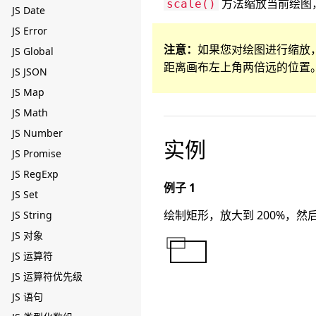
方法缩放当前绘图
scale()
JS Date
JS Error
注意：
如果您对绘图进行缩放
JS Global
距离画布左上角两倍远的位置
JS JSON
JS Map
JS Math
JS Number
实例
JS Promise
JS RegExp
例子 1
JS Set
绘制矩形，放大到 200%，
JS String
JS 对象
JS 运算符
JS 运算符优先级
JS 语句