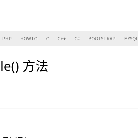
PHP
HOWTO
C
C++
C#
BOOTSTRAP
MYSQ
ale() 方法