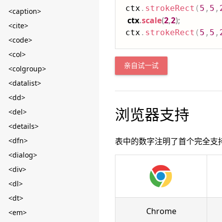
ctx
.
strokeRect
(
5
,
5
,
<caption>
ctx
.
scale
(
2
,
2
)
;
<cite>
ctx
.
strokeRect
(
5
,
5
,
<code>
<col>
亲自试一试
<colgroup>
<datalist>
<dd>
浏览器支持
<del>
<details>
<dfn>
表中的数字注明了首个完全支
<dialog>
<div>
<dl>
<dt>
Chrome
<em>