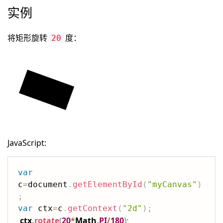
实例
将矩形旋转
度：
20
JavaScript:
var
c
=
document
.
getElementById
(
"myCanvas"
)
;
var
 ctx
=
c
.
getContext
(
"2d"
)
;
ctx
.
rotate
(
20
*
Math
.
PI
/
180
)
;