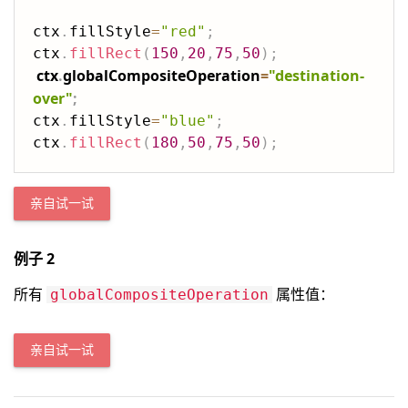
ctx
.
fillStyle
=
"red"
;
ctx
.
fillRect
(
150
,
20
,
75
,
50
)
;
ctx
.
globalCompositeOperation
=
"destination-
over"
;
ctx
.
fillStyle
=
"blue"
;
ctx
.
fillRect
(
180
,
50
,
75
,
50
)
;
亲自试一试
例子 2
所有
属性值：
globalCompositeOperation
亲自试一试