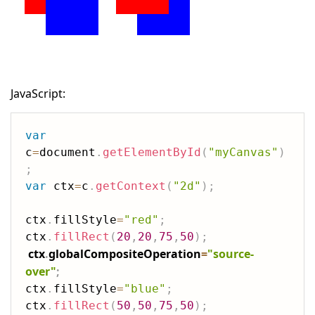
JavaScript:
var
c
=
document
.
getElementById
(
"myCanvas"
)
;
var
 ctx
=
c
.
getContext
(
"2d"
)
;
ctx
.
fillStyle
=
"red"
;
ctx
.
fillRect
(
20
,
20
,
75
,
50
)
;
ctx
.
globalCompositeOperation
=
"source-
over"
;
ctx
.
fillStyle
=
"blue"
;
ctx
.
fillRect
(
50
,
50
,
75
,
50
)
;