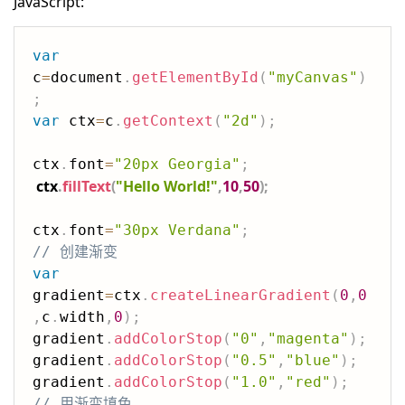
JavaScript:
var
c
=
document
.
getElementById
(
"myCanvas"
)
;
var
 ctx
=
c
.
getContext
(
"2d"
)
;
ctx
.
font
=
"20px Georgia"
;
ctx
.
fillText
(
"Hello World!"
,
10
,
50
)
;
ctx
.
font
=
"30px Verdana"
;
// 创建渐变
var
gradient
=
ctx
.
createLinearGradient
(
0
,
0
,
c
.
width
,
0
)
;
gradient
.
addColorStop
(
"0"
,
"magenta"
)
;
gradient
.
addColorStop
(
"0.5"
,
"blue"
)
;
gradient
.
addColorStop
(
"1.0"
,
"red"
)
;
// 用渐变填色