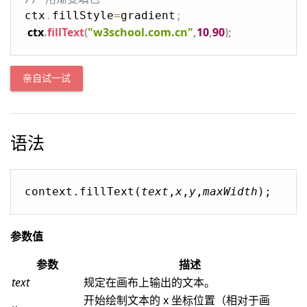
ctx
.
fillStyle
=
gradient
;
ctx
.
fillText
(
"w3school.com.cn"
,
10
,
90
)
;
亲自试一试
语法
context.fillText(
text
,
x
,
y
,
maxWidth
);
参数值
参数
描述
text
规定在画布上输出的文本。
开始绘制文本的 x 坐标位置（相对于画