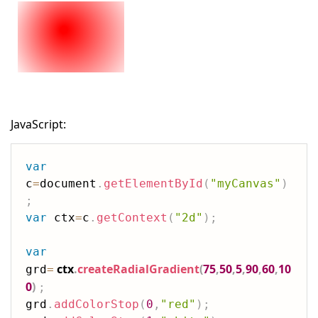
JavaScript:
var
c
=
document
.
getElementById
(
"myCanvas"
)
;
var
 ctx
=
c
.
getContext
(
"2d"
)
;
var
ctx
.
createRadialGradient
(
75
,
50
,
5
,
90
,
60
,
10
grd
=
0
)
;
grd
.
addColorStop
(
0
,
"red"
)
;