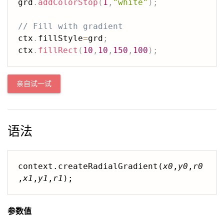
grd
.
addColorStop
(
1
,
"white"
)
;
// Fill with gradient
ctx
.
fillStyle
=
grd
;
ctx
.
fillRect
(
10
,
10
,
150
,
100
)
;
亲自试一试
语法
context.createRadialGradient(
x0
,
y0
,
r0
,
x1
,
y1
,
r1
);
参数值