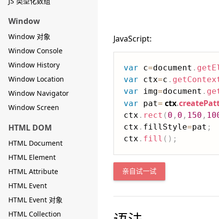
JS 类型化数组
Window
Window 对象
JavaScript:
Window Console
Window History
var
 c
=
document
.
getE
Window Location
var
 ctx
=
c
.
getContex
var
 img
=
document
.
ge
Window Navigator
ctx
.
createPat
var
 pat
=
Window Screen
ctx
.
rect
(
0
,
0
,
150
,
10
HTML DOM
ctx
.
fillStyle
=
pat
;
ctx
.
fill
(
)
;
HTML Document
HTML Element
HTML Attribute
亲自试一试
HTML Event
HTML Event 对象
HTML Collection