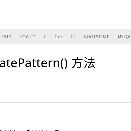
PHP
HOWTO
C
C++
C#
BOOTSTRAP
MYSQ
eatePattern() 方法