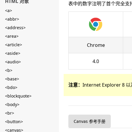
HTML 对象
表中的数字注明了首个完全支
<a>
<abbr>
<address>
<area>
<article>
Chrome
<aside>
4.0
<audio>
<b>
<base>
注意：
Internet Explore
<bdo>
<blockquote>
<body>
<br>
Canvas 参考手册
<button>
<canvas>