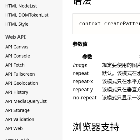
语法
HTML NodeList
HTML DOMTokenList
context.createPatte
HTML Style
Web API
参数值
API Canvas
API Console
参数
image
规定要使用的图
API Fetch
repeat
默认。该模式在
API Fullscreen
repeat-x
该模式只在水平
API Geolocation
repeat-y
该模式只在垂直
API History
no-repeat
该模式只显示一
API MediaQueryList
API Storage
API Validation
浏览器支持
API Web