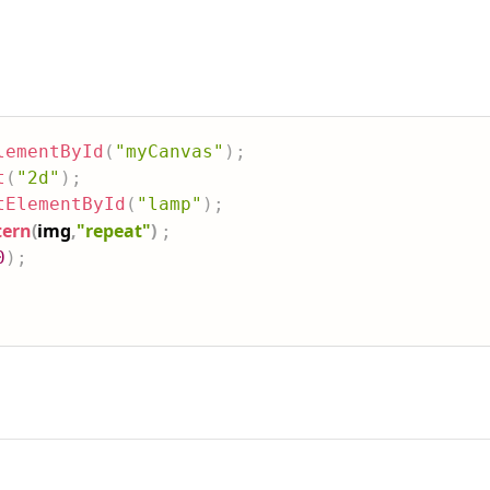
lementById
(
"myCanvas"
)
;
t
(
"2d"
)
;
tElementById
(
"lamp"
)
;
tern
(
img
,
"repeat"
)
;
0
)
;