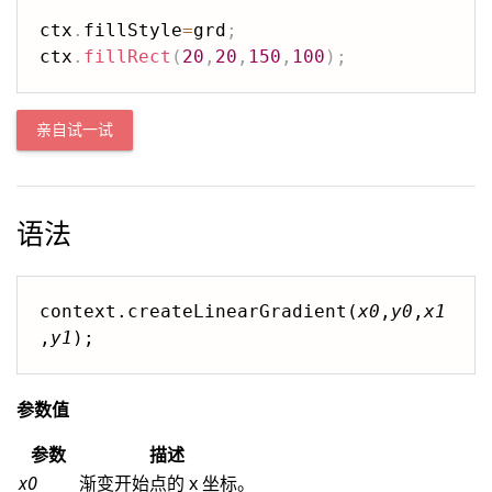
ctx
.
fillStyle
=
grd
;
ctx
.
fillRect
(
20
,
20
,
150
,
100
)
;
亲自试一试
语法
context.createLinearGradient(
x0
,
y0
,
x1
,
y1
);
参数值
参数
描述
x0
渐变开始点的 x 坐标。