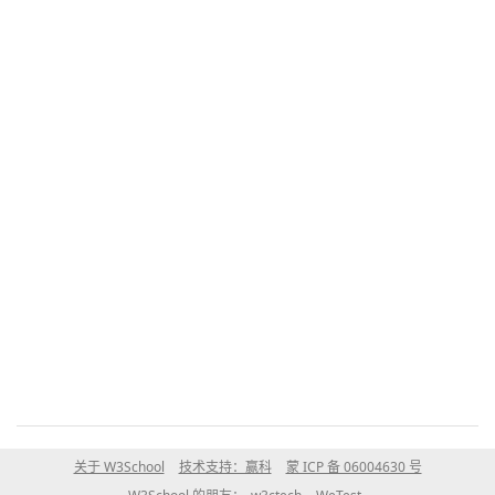
关于 W3School
技术支持：赢科
蒙 ICP 备 06004630 号