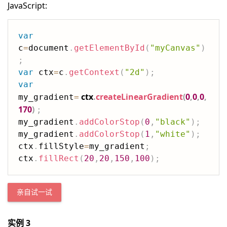
JavaScript:
var
c
=
document
.
getElementById
(
"myCanvas"
)
;
var
 ctx
=
c
.
getContext
(
"2d"
)
;
var
ctx
.
createLinearGradient
(
0
,
0
,
0
,
my_gradient
=
170
)
;
my_gradient
.
addColorStop
(
0
,
"black"
)
;
my_gradient
.
addColorStop
(
1
,
"white"
)
;
ctx
.
fillStyle
=
my_gradient
;
ctx
.
fillRect
(
20
,
20
,
150
,
100
)
;
亲自试一试
实例 3