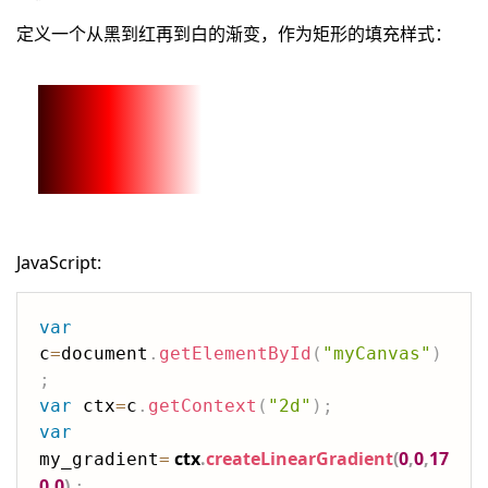
定义一个从黑到红再到白的渐变，作为矩形的填充样式：
JavaScript:
var
c
=
document
.
getElementById
(
"myCanvas"
)
;
var
 ctx
=
c
.
getContext
(
"2d"
)
;
var
ctx
.
createLinearGradient
(
0
,
0
,
17
my_gradient
=
0
,
0
)
;