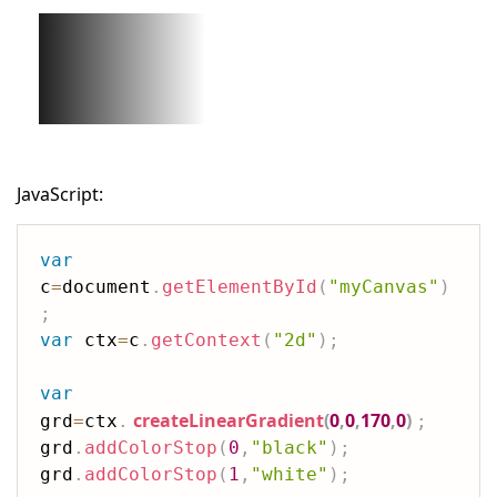
JavaScript:
var
c
=
document
.
getElementById
(
"myCanvas"
)
;
var
 ctx
=
c
.
getContext
(
"2d"
)
;
var
createLinearGradient
(
0
,
0
,
170
,
0
)
grd
=
ctx
.
;
grd
.
addColorStop
(
0
,
"black"
)
;
grd
.
addColorStop
(
1
,
"white"
)
;