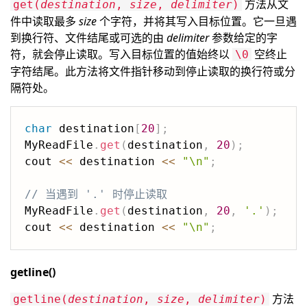
方法从文
get(
destination
,
size
,
delimiter
)
件中读取最多
size
个字符，并将其写入目标位置。它一旦遇
到换行符、文件结尾或可选的由
delimiter
参数给定的字
符，就会停止读取。写入目标位置的值始终以
空终止
\0
字符结尾。此方法将文件指针移动到停止读取的换行符或分
隔符处。
char
 destination
[
20
]
;
MyReadFile
.
get
(
destination
,
20
)
;
cout 
<<
 destination 
<<
"\n"
;
// 当遇到 '.' 时停止读取
MyReadFile
.
get
(
destination
,
20
,
'.'
)
;
cout 
<<
 destination 
<<
"\n"
;
getline()
方法
getline(
destination
,
size
,
delimiter
)