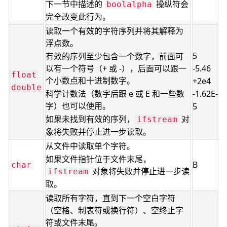
下一节中描述的
操纵符会
boolalpha
完全改变此行为。
读取一个有效的字符序列并将其解释为
浮点数。
5
有效的序列至少包含一个数字，前面可
以有一个符号（+ 或 -），后面可以跟一
-5.46
float
个小数点和十进制数字。
+2e4
double
科学计数法（数字后跟 e 或 E 和一些数
-1.62E-
字）也可以使用。
5
如果未找到有效的序列，
对
ifstream
象将失败并停止进一步读取。
从文件中读取单个字符。
如果文件指针位于文件末尾，
B
char
对象将失败并停止进一步读
ifstream
取。
读取所有字符，直到下一个空白字符
（空格、制表符或换行符）、空终止字
符或文件末尾。