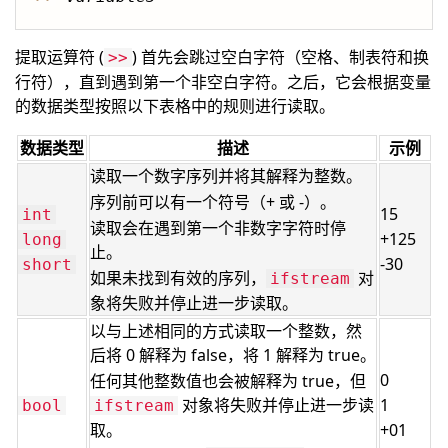
提取运算符 (
) 首先会跳过空白字符（空格、制表符和换
>>
行符），直到遇到第一个非空白字符。之后，它会根据变量
的数据类型按照以下表格中的规则进行读取。
数据类型
描述
示例
读取一个数字序列并将其解释为整数。
序列前可以有一个符号（+ 或 -）。
15
int
读取会在遇到第一个非数字字符时停
+125
long
止。
-30
short
如果未找到有效的序列，
对
ifstream
象将失败并停止进一步读取。
以与上述相同的方式读取一个整数，然
后将 0 解释为 false，将 1 解释为 true。
0
任何其他整数值也会被解释为 true，但
对象将失败并停止进一步读
1
bool
ifstream
取。
+01