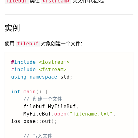
类在
头文件中定义。
filebuf
<fstream>
实例
使用
对象创建一个文件：
filebuf
#
include
<iostream>
#
include
<fstream>
using
namespace
 std
;
int
main
(
)
{
// 创建一个文件
    filebuf MyFileBuf
;
    MyFileBuf
.
open
(
"filename.txt"
,
ios_base
::
out
)
;
// 写入文件