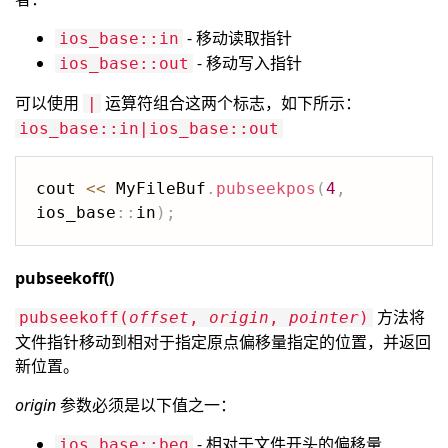
- 移动读取指针
ios_base::in
- 移动写入指针
ios_base::out
可以使用
运算符组合这两个标志，如下所示：
|
ios_base::in|ios_base::out
cout 
<<
 MyFileBuf
.
pubseekpos
(
4
,
ios_base
::
in
)
;
pubseekoff()
方法将
pubseekoff(
offset
,
origin
,
pointer
)
文件指针移动到相对于指定原点偏移量指定的位置，并返回
新位置。
origin
参数必须是以下值之一：
- 相对于文件开头的偏移量
ios_base::beg