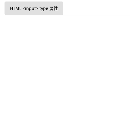
HTML <input> type 属性