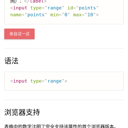
间）：
</
label
>
<
input
type
=
"
range
"
id
=
"
points
"
name
=
"
points
"
min
=
"
0
"
max
=
"
10
"
>
亲自试一试
语法
<
input
type
=
"
range
"
>
浏览器支持
表格中的数字注明了完全支持该属性的首个浏览器版本。