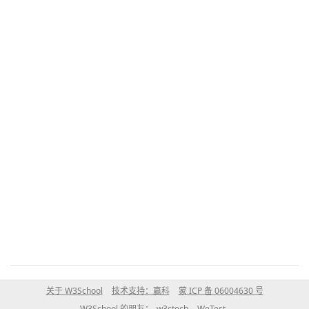
关于 W3School
技术支持：赢科
蒙 ICP 备 06004630 号
W3School 的朋友：
w3ctech
WeTest