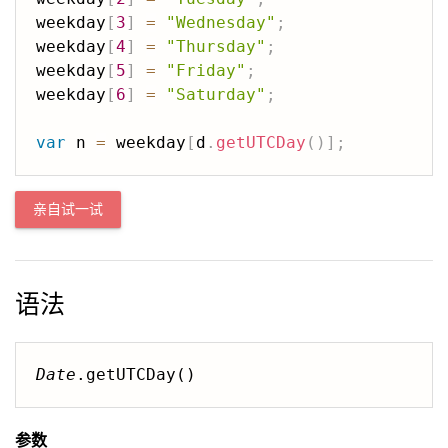
weekday
[
3
]
=
"Wednesday"
;
weekday
[
4
]
=
"Thursday"
;
weekday
[
5
]
=
"Friday"
;
weekday
[
6
]
=
"Saturday"
;
var
 n 
=
 weekday
[
d
.
getUTCDay
(
)
]
;
亲自试一试
语法
Date
.getUTCDay()
参数