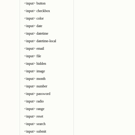
<input> button
<input> checkbox
<input> color
<input> date
<input> datetime
<input> datetime-local
<input> email
<input> file
<input> hidden
<input> image
<input> month
<input> number
<input> password
<input> radio
<input> range
<input> reset
<input> search
<input> submit