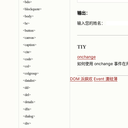
<bdo>
<blockquote>
输出：
<body>
输入您的姓名：
<br>
<button>
<canvas>
<caption>
TIY
<cite>
onchange
<code>
如何使用 onchange 事件在
<col>
<colgroup>
DOM 浜嬩欢
Event 瀵硅薄
<datalist>
<dd>
<del>
<details>
<dfn>
<dialog>
<div>