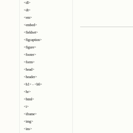
<dl>
<dt>
<em>
<embed>
<fieldset>
<figcaption>
<figure>
<footer>
<form>
<head>
<header>
<h1> - <h6>
<hr>
<html>
<i>
<iframe>
<img>
<ins>