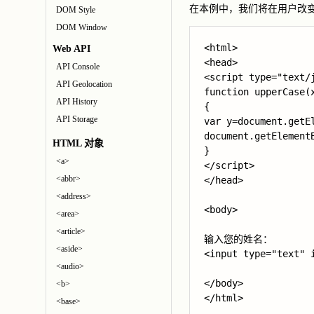
在本例中，我们将在用户改变输入
DOM Style
DOM Window
<html>

Web API
<head>

API Console
<script type="text/j
API Geolocation
function upperCase(x
API History
{

API Storage
var y=document.getEl
document.getElementB
HTML 对象
}

<a>
</script>

<abbr>
</head>

<address>
<body>

<area>
<article>
输入您的姓名：

<aside>
<input type="text" 
<audio>
</body>

<b>
</html>
<base>