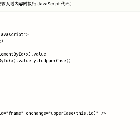
域内容时执行 JavaScript 代码：
avascript">

)

ementById(x).value

yId(x).value=y.toUpperCase()

id="fname" 
onchange="upperCase(this.id)"
 />
