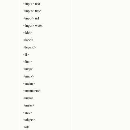
<input> text
<input> time
<input> url
<input> week
<kbd>
<label>
<legend>
<li>
<link>
<map>
<mark>
<menu>
<menuitem>
<meta>
<meter>
<nav>
<object>
<ol>