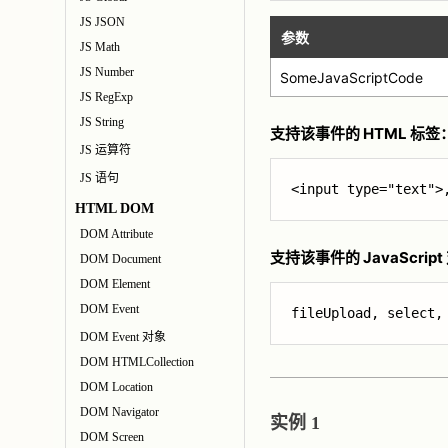
JS JSON
参数
JS Math
JS Number
SomeJavaScriptCode
JS RegExp
JS String
支持该事件的 HTML 标签
JS 运算符
JS 语句
<input type="text">
HTML DOM
DOM Attribute
支持该事件的 JavaScrip
DOM Document
DOM Element
DOM Event
fileUpload, select,
DOM Event 对象
DOM HTMLCollection
DOM Location
DOM Navigator
实例 1
DOM Screen