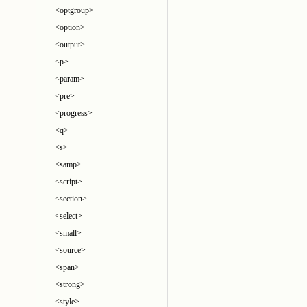
<optgroup>
<option>
<output>
<p>
<param>
<pre>
<progress>
<q>
<s>
<samp>
<script>
<section>
<select>
<small>
<source>
<span>
<strong>
<style>