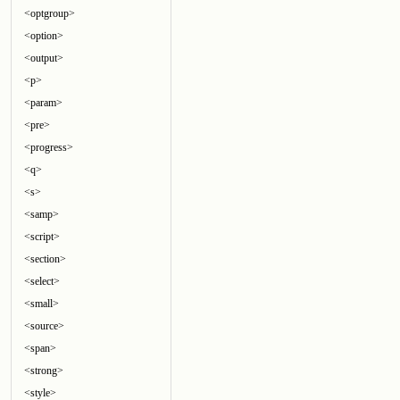
<optgroup>
<option>
<output>
<p>
<param>
<pre>
<progress>
<q>
<s>
<samp>
<script>
<section>
<select>
<small>
<source>
<span>
<strong>
<style>