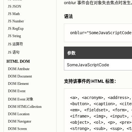
onblur 事件会在对象失去焦点时发生
JS JSON
JS Math
语法
JS Number
JS RegExp
onblur="SomeJavaScriptCode
JS String
JS 运算符
JS 语句
参数
HTML DOM
SomeJavaScriptCode
DOM Attribute
DOM Document
支持该事件的 HTML 标签：
DOM Element
DOM Event
<a>, <acronym>, <address>,
DOM Event 对象
<button>, <caption>, <cite
DOM HTMLCollection
<em>, <fieldset>, <form>, 
DOM Location
<iframe>, <img>, <input>, 
DOM Navigator
<object>, <ol>, <p>, <pre>
<strong>, <sub>, <sup>, <t
DOM Screen