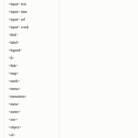
<input> text
<input> time
<input> url
<input> week
<kbd>
<label>
<legend>
<li>
<link>
<map>
<mark>
<menu>
<menuitem>
<meta>
<meter>
<nav>
<object>
<ol>