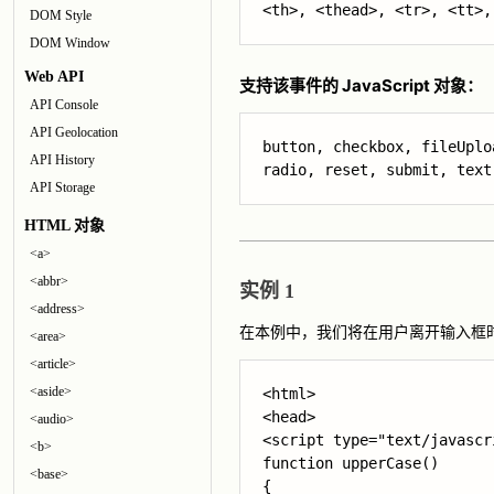
DOM Style
DOM Window
Web API
支持该事件的 JavaScript 对象：
API Console
API Geolocation
button, checkbox, fileUplo
API History
API Storage
HTML 对象
<a>
<abbr>
实例 1
<address>
在本例中，我们将在用户离开输入框时执行 
<area>
<article>
<aside>
<html>

<head>

<audio>
<script type="text/javascri
<b>
function upperCase()

<base>
{
