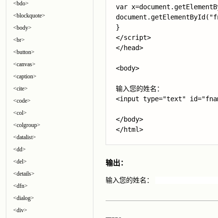
<bdo>
var x=document.getElementB
<blockquote>
document.getElementById("f
}

<body>
</script>

<br>
</head>

<button>
<canvas>
<body>

<caption>
输入您的姓名：

<cite>
<input type="text" id="fna
<code>
<col>
</body>

<colgroup>
</html>
<datalist>
<dd>
<del>
输出：
<details>
输入您的姓名：
<dfn>
<dialog>
<div>