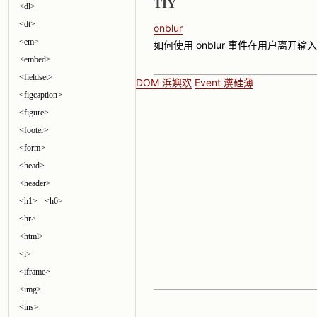
TIY
<dl>
<dt>
onblur
<em>
如何使用 onblur 事件在用户离开输入框
<embed>
<fieldset>
DOM 浜嬩欢
Event 瀵硅薄
<figcaption>
<figure>
<footer>
<form>
<head>
<header>
<h1> - <h6>
<hr>
<html>
<i>
<iframe>
<img>
<ins>