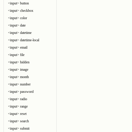
<input> button
<input> checkbox
<input> color
<input> date
<input> datetime
<input> datetime-local
<input> email
<input> file
<input> hidden
<input> image
<input> month
<input> number
<input> password
<input> radio
<input> range
<input> reset
<input> search
<input> submit