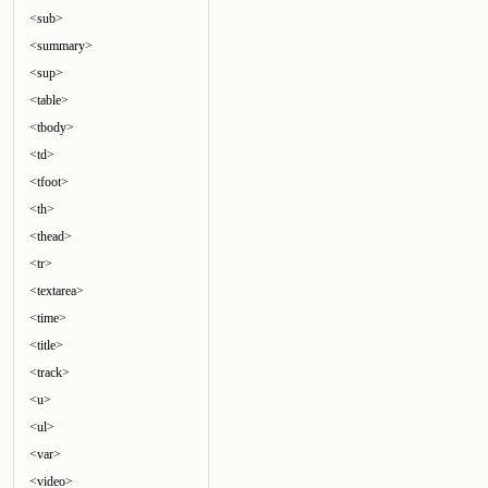
<sub>
<summary>
<sup>
<table>
<tbody>
<td>
<tfoot>
<th>
<thead>
<tr>
<textarea>
<time>
<title>
<track>
<u>
<ul>
<var>
<video>