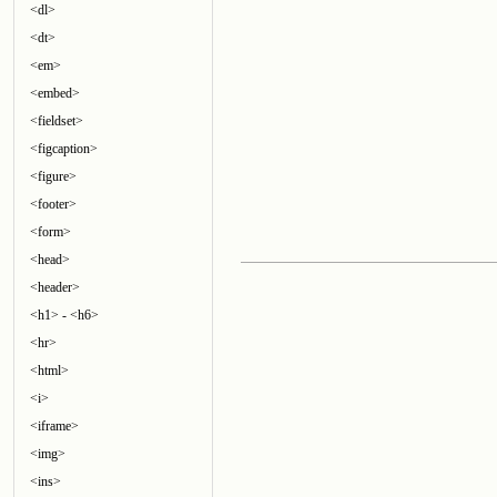
<dl>
<dt>
<em>
<embed>
<fieldset>
<figcaption>
<figure>
<footer>
<form>
<head>
<header>
<h1> - <h6>
<hr>
<html>
<i>
<iframe>
<img>
<ins>