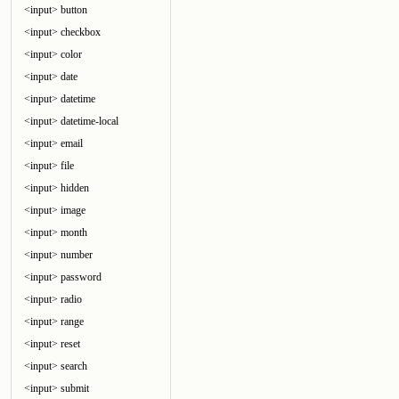
<input> button
<input> checkbox
<input> color
<input> date
<input> datetime
<input> datetime-local
<input> email
<input> file
<input> hidden
<input> image
<input> month
<input> number
<input> password
<input> radio
<input> range
<input> reset
<input> search
<input> submit