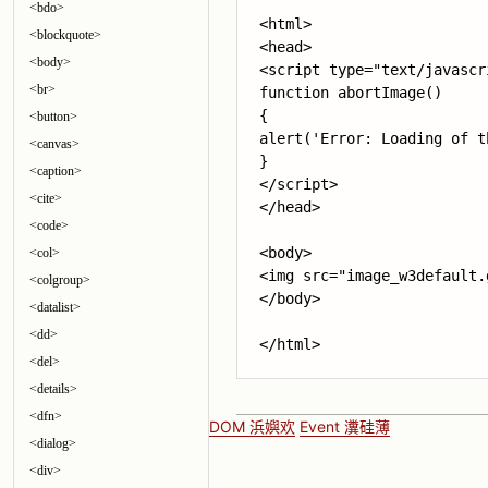
<bdo>
<html>

<blockquote>
<head>

<body>
<script type="text/javascri
<br>
function abortImage()

{

<button>
alert('Error: Loading of t
<canvas>
}

<caption>
</script>

<cite>
</head>

<code>
<body>

<col>
<img src="image_w3default.
<colgroup>
</body>

<datalist>
<dd>
</html>
<del>
<details>
<dfn>
DOM 浜嬩欢
Event 瀵硅薄
<dialog>
<div>