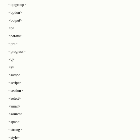
<optgroup>
<option>
<output>
<p>
<param>
<pre>
<progress>
<q>
<s>
<samp>
<script>
<section>
<select>
<small>
<source>
<span>
<strong>
<style>