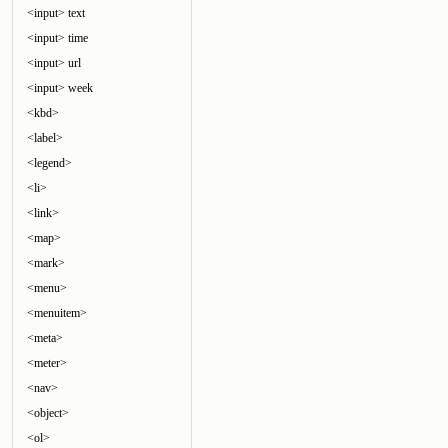
<input> text
<input> time
<input> url
<input> week
<kbd>
<label>
<legend>
<li>
<link>
<map>
<mark>
<menu>
<menuitem>
<meta>
<meter>
<nav>
<object>
<ol>