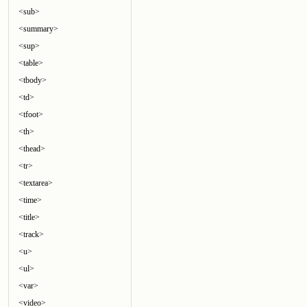
<sub>
<summary>
<sup>
<table>
<tbody>
<td>
<tfoot>
<th>
<thead>
<tr>
<textarea>
<time>
<title>
<track>
<u>
<ul>
<var>
<video>