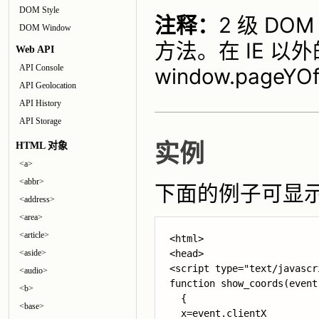
DOM Style
注释：
2 级 D
DOM Window
方法。在 IE 以外的
Web API
API Console
window.pageYO
API Geolocation
API History
API Storage
HTML 对象
实例
<a>
<abbr>
下面的例子可显
<address>
<area>
<article>
<html>

<aside>
<head>

<script type="text/javascri
<audio>
function show_coords(event)
<b>
  {

<base>
  x=
event.clientX