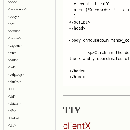
<bdo>
  y=
event.clientY
<blockquote>
  alert("X coords: " + x +
  }

<body>
</script>

<br>
</head>

<button>
<canvas>
<body onmousedown="show_co
<caption>
	<p>Click in the document. An alert box will alert 

<cite>
the x and y coordinates of
<code>
<col>
</body>

<colgroup>
</html>
<datalist>
<dd>
<del>
<details>
TIY
<dfn>
<dialog>
clientX
<div>