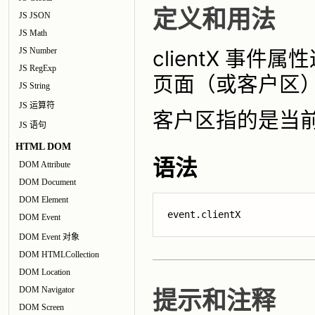
定义和用法
JS JSON
JS Math
JS Number
clientX 事
JS RegExp
页面（或客户区
JS String
JS 运算符
客户区指的是当
JS 语句
HTML DOM
语法
DOM Attribute
DOM Document
DOM Element
event.clientX
DOM Event
DOM Event 对象
DOM HTMLCollection
DOM Location
DOM Navigator
提示和注释
DOM Screen