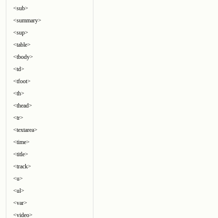
<sub>
<summary>
<sup>
<table>
<tbody>
<td>
<tfoot>
<th>
<thead>
<tr>
<textarea>
<time>
<title>
<track>
<u>
<ul>
<var>
<video>