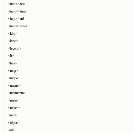
<input> text
<input> time
<input> url
<input> week
<kbd>
<label>
<legend>
<li>
<link>
<map>
<mark>
<menu>
<menuitem>
<meta>
<meter>
<nav>
<object>
<ol>