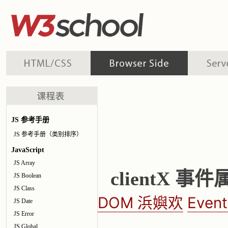
JS 参考手册
JS 参考手册（类别排序）
JavaScript
JS Array
clientX 事
JS Boolean
JS Class
DOM 浜嬩欢
Even
JS Date
JS Error
JS Global