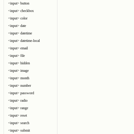
<input> button
<input> checkbox
<input> color
<input> date
<input> datetime
<input> datetime-local
<input> email
<input> file
<input> hidden
<input> image
<input> month
<input> number
<input> password
<input> radio
<input> range
<input> reset
<input> search
<input> submit