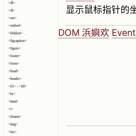
<dl>
显示鼠标指针的
<dt>
<em>
<embed>
DOM 浜嬩欢
Even
<fieldset>
<figcaption>
<figure>
<footer>
<form>
<head>
<header>
<h1> - <h6>
<hr>
<html>
<i>
<iframe>
<img>
<ins>