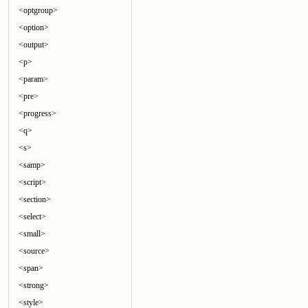
<optgroup>
<option>
<output>
<p>
<param>
<pre>
<progress>
<q>
<s>
<samp>
<script>
<section>
<select>
<small>
<source>
<span>
<strong>
<style>