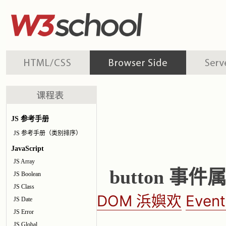
JS 参考手册
JS 参考手册（类别排序）
JavaScript
JS Array
button 事件
JS Boolean
JS Class
DOM 浜嬩欢
Even
JS Date
JS Error
JS Global