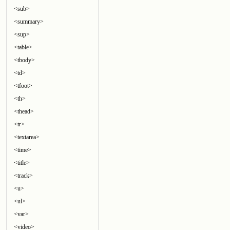
<sub>
<summary>
<sup>
<table>
<tbody>
<td>
<tfoot>
<th>
<thead>
<tr>
<textarea>
<time>
<title>
<track>
<u>
<ul>
<var>
<video>