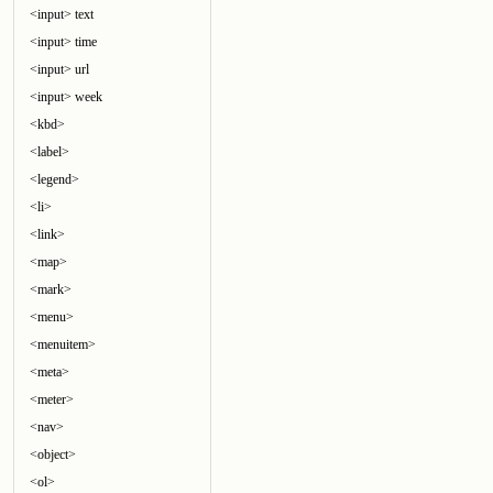
<input> text
<input> time
<input> url
<input> week
<kbd>
<label>
<legend>
<li>
<link>
<map>
<mark>
<menu>
<menuitem>
<meta>
<meter>
<nav>
<object>
<ol>