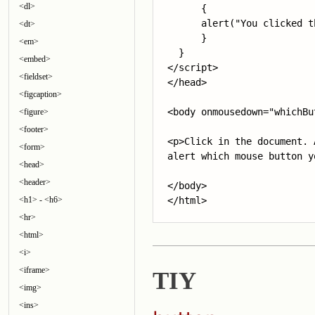
<dl>
      {

      alert("You clicked t
<dt>
      }

<em>
  }

<embed>
</script>

<fieldset>
</head>

<figcaption>
<body onmousedown="whichBu
<figure>
<footer>
<p>Click in the document. 
<form>
alert which mouse button y
<head>
<header>
</body>

<h1> - <h6>
</html>
<hr>
<html>
<i>
<iframe>
TIY
<img>
<ins>