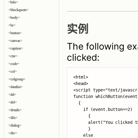
<bdo>
<blockquote>
<body>
<br>
实例
<button>
<canvas>
The following e
<caption>
clicked:
<cite>
<code>
<col>
<html>

<colgroup>
<head>

<datalist>
<script type="text/javascri
<dd>
function whichButton(event)
<del>
  {

    if (
event.button==2
)

<details>
      {

<dfn>
      alert("You clicked t
<dialog>
      }

<div>
    else
