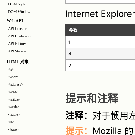
DOM Style
Internet Exp
DOM Window
Web API
API Console
参数
API Geolocation
1
API History
API Storage
4
HTML 对象
2
<a>
<abbr>
<address>
<area>
提示和注释
<article>
<aside>
注释：
对于惯用
<audio>
<b>
提示：
Mozilla
<base>