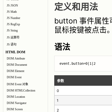
定义和用法
JS JSON
JS Math
JS Number
button 事
JS RegExp
鼠标按键被点击
JS String
JS 运算符
语法
JS 语句
HTML DOM
DOM Attribute
event.button=0|1|2
DOM Document
DOM Element
DOM Event
参数
DOM Event 对象
0
DOM HTMLCollection
DOM Location
1
DOM Navigator
DOM Screen
2