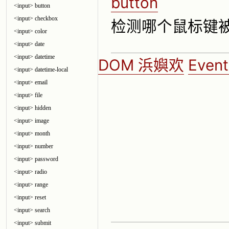
button
<input> button
<input> checkbox
检测哪个鼠标键
<input> color
<input> date
<input> datetime
DOM 浜嬩欢
Even
<input> datetime-local
<input> email
<input> file
<input> hidden
<input> image
<input> month
<input> number
<input> password
<input> radio
<input> range
<input> reset
<input> search
<input> submit