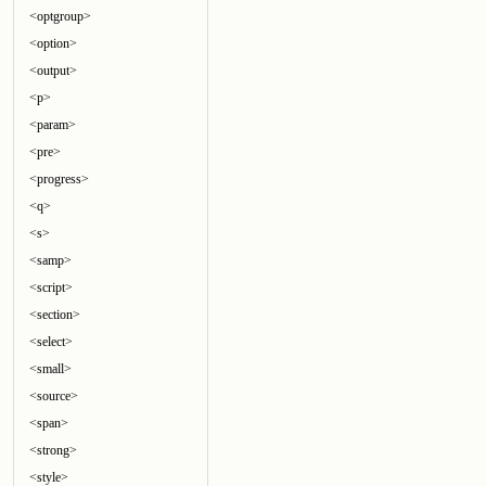
<optgroup>
<option>
<output>
<p>
<param>
<pre>
<progress>
<q>
<s>
<samp>
<script>
<section>
<select>
<small>
<source>
<span>
<strong>
<style>