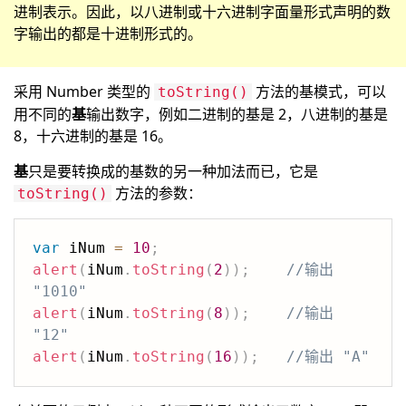
进制表示。因此，以八进制或十六进制字面量形式声明的数
字输出的都是十进制形式的。
采用 Number 类型的
方法的基模式，可以
toString()
用不同的
基
输出数字，例如二进制的基是 2，八进制的基是
8，十六进制的基是 16。
基
只是要转换成的基数的另一种加法而已，它是
方法的参数：
toString()
var
 iNum 
=
10
;
alert
(
iNum
.
toString
(
2
)
)
;
//输出 
"1010"
alert
(
iNum
.
toString
(
8
)
)
;
//输出 
"12"
alert
(
iNum
.
toString
(
16
)
)
;
//输出 "A"