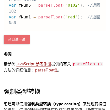
var
 fNum5 
=
parseFloat
(
"0102"
)
;
//返回 
102
var
 fNum1 
=
parseFloat
(
"red"
)
;
//返回 
NaN
亲自试一试
参阅
请参阅
JavaScript 参考手册
提供的有关
parseFloat()
方法的详细信息：
parseFloat()
。
强制类型转换
您还可以使用
强制类型转换（type casting）
来处理转换值
的类型。使用强制类型转换可以访问特定的值，即使它是另