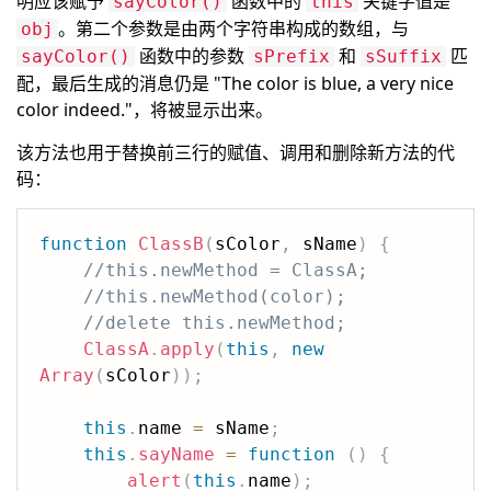
明应该赋予
函数中的
关键字值是
sayColor()
this
。第二个参数是由两个字符串构成的数组，与
obj
函数中的参数
和
匹
sayColor()
sPrefix
sSuffix
配，最后生成的消息仍是 "The color is blue, a very nice
color indeed."，将被显示出来。
该方法也用于替换前三行的赋值、调用和删除新方法的代
码：
function
ClassB
(
sColor
,
 sName
)
{
//this.newMethod = ClassA;
//this.newMethod(color);
//delete this.newMethod;
ClassA
.
apply
(
this
,
new
Array
(
sColor
)
)
;
this
.
name 
=
 sName
;
this
.
sayName
=
function
(
)
{
alert
(
this
.
name
)
;