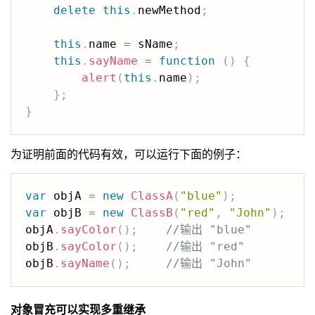
delete
this
.
newMethod
;
this
.
name 
=
 sName
;
this
.
sayName
=
function
(
)
{
alert
(
this
.
name
)
;
}
;
}
为证明前面的代码有效，可以运行下面的例子：
var
 objA 
=
new
ClassA
(
"blue"
)
;
var
 objB 
=
new
ClassB
(
"red"
,
"John"
)
;
objA
.
sayColor
(
)
;
//输出 "blue"
objB
.
sayColor
(
)
;
//输出 "red"
objB
.
sayName
(
)
;
//输出 "John"
对象冒充可以实现多重继承