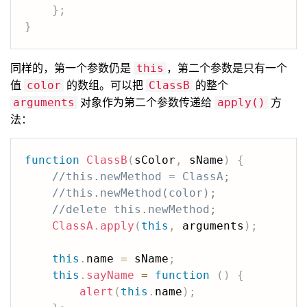
}
;
}
同样的，第一个参数仍是
，第二个参数是只有一个
this
值
的数组。可以把
的整个
color
ClassB
对象作为第二个参数传递给
方
arguments
apply()
法：
function
ClassB
(
sColor
,
 sName
)
{
//this.newMethod = ClassA;
//this.newMethod(color);
//delete this.newMethod;
ClassA
.
apply
(
this
,
 arguments
)
;
this
.
name 
=
 sName
;
this
.
sayName
=
function
(
)
{
alert
(
this
.
name
)
;