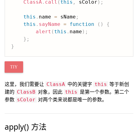
ClassA
.
call
(
this
,
 sColor
)
;
this
.
name 
=
 sName
;
this
.
sayName
=
function
(
)
{
alert
(
this
.
name
)
;
}
;
}
TIY
这里，我们需要让
中的关键字
等于新创
ClassA
this
建的
对象，因此
是第一个参数。第二个
ClassB
this
参数
对两个类来说都是唯一的参数。
sColor
apply() 方法