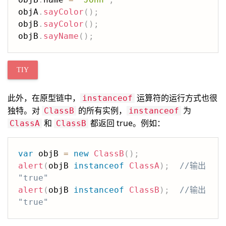
objA
.
sayColor
(
)
;
objB
.
sayColor
(
)
;
objB
.
sayName
(
)
;
TIY
此外，在原型链中，
运算符的运行方式也很
instanceof
独特。对
的所有实例，
为
ClassB
instanceof
和
都返回 true。例如：
ClassA
ClassB
var
 objB 
=
new
ClassB
(
)
;
alert
(
objB 
instanceof
ClassA
)
;
//输出 
"true"
alert
(
objB 
instanceof
ClassB
)
;
//输出 
"true"