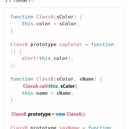
function
ClassA
(
sColor
)
{
this
.
color 
=
 sColor
;
}
ClassA
.
prototype
.
sayColor
=
function
(
)
{
alert
(
this
.
color
)
;
}
;
function
ClassB
(
sColor
,
 sName
)
{
ClassA
.
call
(
this
,
 sColor
)
;
this
.
name 
=
 sName
;
}
ClassB
.
prototype 
=
new
ClassA
(
)
;
ClassB
.
prototype
.
sayName
=
function