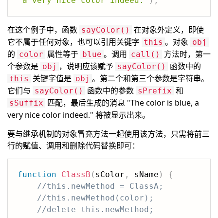
"a very nice color indeed."
)
;
在这个例子中，函数
在对象外定义，即使
sayColor()
它不属于任何对象，也可以引用关键字
。对象
this
obj
的
属性等于
。调用
方法时，第一
color
blue
call()
个参数是
，说明应该赋予
函数中的
obj
sayColor()
关键字值是
。第二个和第三个参数是字符串。
this
obj
它们与
函数中的参数
和
sayColor()
sPrefix
匹配，最后生成的消息 "The color is blue, a
sSuffix
very nice color indeed." 将被显示出来。
要与继承机制的对象冒充方法一起使用该方法，只需将前三
行的赋值、调用和删除代码替换即可：
function
ClassB
(
sColor
,
 sName
)
{
//this.newMethod = ClassA;
//this.newMethod(color);
//delete this.newMethod;