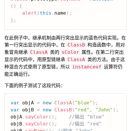
(
)
{
alert
(
this
.
name
)
;
}
;
在此例子中，继承机制由两行突出显示的蓝色代码实现。在
第一行突出显示的代码中，在
构造函数中，用对
ClassB
象冒充继承
类的
属性。在第二行突出
ClassA
sColor
显示的代码中，用原型链继承
类的方法。由于这
ClassA
种混合方式使用了原型链，所以
运算符仍
instanceof
能正确运行。
下面的例子测试了这段代码：
var
 objA 
=
new
ClassA
(
"blue"
)
;
var
 objB 
=
new
ClassB
(
"red"
,
"John"
)
;
objA
.
sayColor
(
)
;
//输出 "blue"
objB
.
sayColor
(
)
;
//输出 "red"
objB
.
sayName
(
)
;
//输出 "John"