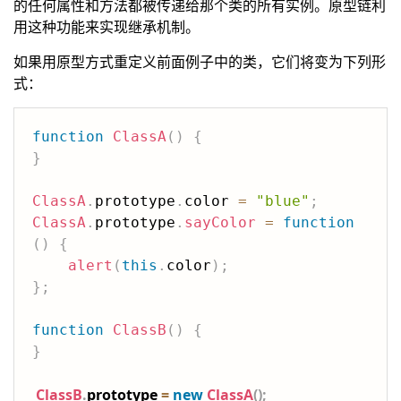
的任何属性和方法都被传递给那个类的所有实例。原型链利
用这种功能来实现继承机制。
如果用原型方式重定义前面例子中的类，它们将变为下列形
式：
function
ClassA
(
)
{
}
ClassA
.
prototype
.
color 
=
"blue"
;
ClassA
.
prototype
.
sayColor
=
function
(
)
{
alert
(
this
.
color
)
;
}
;
function
ClassB
(
)
{
}
ClassB
.
prototype 
=
new
ClassA
(
)
;