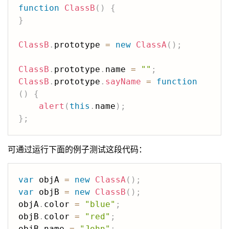
function
ClassB
(
)
{
}
ClassB
.
prototype 
=
new
ClassA
(
)
;
ClassB
.
prototype
.
name 
=
""
;
ClassB
.
prototype
.
sayName
=
function
(
)
{
alert
(
this
.
name
)
;
}
;
可通过运行下面的例子测试这段代码：
var
 objA 
=
new
ClassA
(
)
;
var
 objB 
=
new
ClassB
(
)
;
objA
.
color 
=
"blue"
;
objB
.
color 
=
"red"
;
objB
.
name 
=
"John"
;