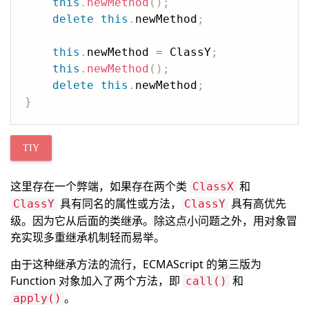
this
.
newMethod
(
)
;
delete
this
.
newMethod
;
this
.
newMethod 
=
 ClassY
;
this
.
newMethod
(
)
;
delete
this
.
newMethod
;
}
TIY
这里存在一个弊端，如果存在两个类
和
ClassX
具有同名的属性或方法，
具有高优先
ClassY
ClassY
级。因为它从后面的类继承。除这点小问题之外，用对象冒
充实现多重继承机制轻而易举。
由于这种继承方法的流行，ECMAScript 的第三版为
Function 对象加入了两个方法，即
和
call()
。
apply()