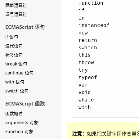
function

赋值运算符
if

逗号运算符
in

instanceof

ECMAScript 语句
new

if 语句
return

迭代语句
switch

标签语句
this

throw

break 语句
try

continue 语句
typeof

with 语句
var

switch 语句
void

while

ECMAScript 函数
函数概述
arguments 对象
Function 对象
注意：
如果把关键字用作变量名或