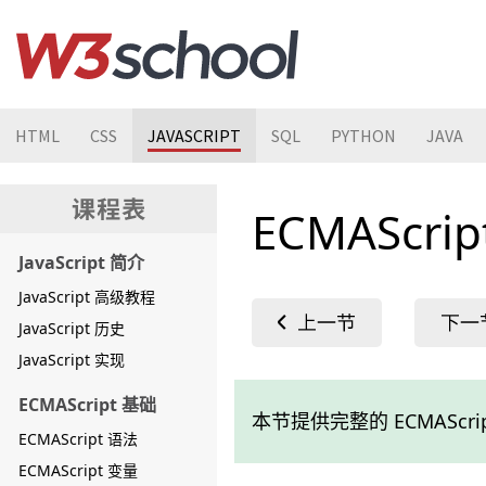
HTML
CSS
JAVASCRIPT
SQL
PYTHON
JAVA
ECMAScri
JavaScript 简介
JavaScript 高级教程
JavaScript 历史
JavaScript 实现
ECMAScript 基础
本节提供完整的 ECMAScr
ECMAScript 语法
ECMAScript 变量