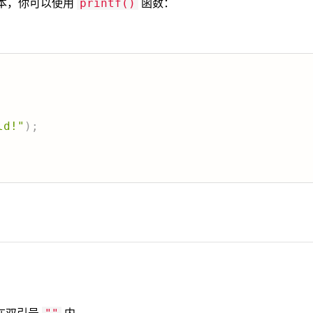
文本，你可以使用
函数：
printf()
ld!"
)
;