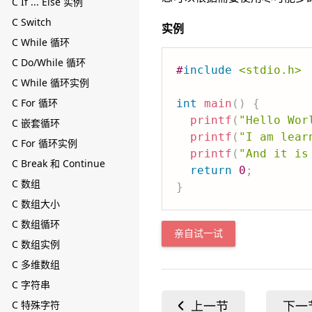
C If ... Else 实例
C Switch
实例
C While 循环
C Do/While 循环
#
include
<stdio.h>
C While 循环实例
C For 循环
int
main
(
)
{
printf
(
"Hello Wor
C 嵌套循环
printf
(
"I am lear
C For 循环实例
printf
(
"And it is
C Break 和 Continue
return
0
;
C 数组
}
C 数组大小
C 数组循环
亲自试一试
C 数组实例
C 多维数组
C 字符串
C 特殊字符