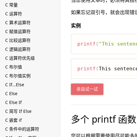
当您使用文本时，必须将其括
C 常量
如果忘记双引号，就会出现错
C 运算符
C 算术运算符
实例
C 赋值运算符
C 比较运算符
printf
(
"This senten
C 逻辑运算符
C 运算符优先级
C 布尔值
printf
(
This sentenc
C 布尔值实例
C If...Else
亲自试一试
C Else
C Else If
C 简写 If Else
多个 printf 函数
C 嵌套 if
C 条件中的运算符
您可以根据需要使用尽可能多