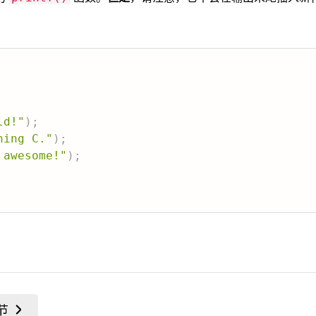
ld!"
)
;
ning C."
)
;
 awesome!"
)
;