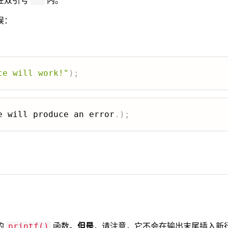
在双引号
内。
""
误：
ce will work!"
)
;
e will produce an error
.
)
;
的
函数。
但是
，请注意，它不会在输出末尾插入新
printf()