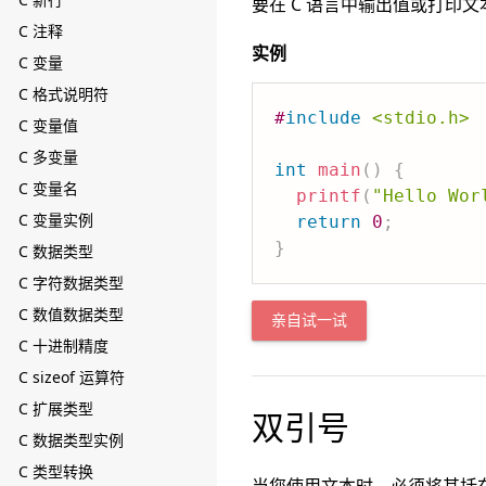
要在 C 语言中输出值或打印
C 注释
实例
C 变量
C 格式说明符
#
include
<stdio.h>
C 变量值
C 多变量
int
main
(
)
{
C 变量名
printf
(
"Hello Wor
C 变量实例
return
0
;
}
C 数据类型
C 字符数据类型
C 数值数据类型
亲自试一试
C 十进制精度
C sizeof 运算符
C 扩展类型
双引号
C 数据类型实例
C 类型转换