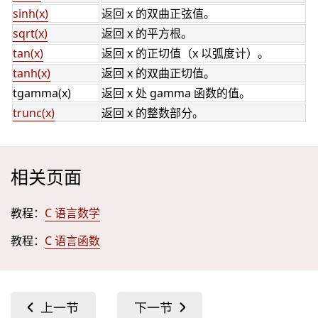
sinh(x)
返回 x 的双曲正弦值。
sqrt(x)
返回 x 的平方根。
tan(x)
返回 x 的正切值（x 以弧度计）。
tanh(x)
返回 x 的双曲正切值。
tgamma(x)
返回 x 处 gamma 函数的值。
trunc(x)
返回 x 的整数部分。
相关页面
教程：
C 语言数学
教程：
C 语言函数