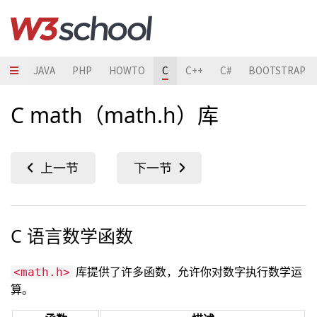
HON
JAVA
PHP
HOWTO
C
C++
C#
BOOTSTRAP
C math（math.h）库
C 语言数学函数
库提供了许多函数，允许你对数字执行数学运
<math.h>
算。