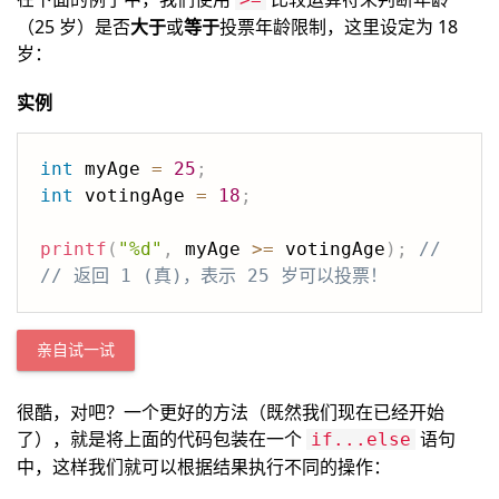
（25 岁）是否
大于
或
等于
投票年龄限制，这里设定为 18
岁：
实例
int
 myAge 
=
25
;
int
 votingAge 
=
18
;
printf
(
"%d"
,
 myAge 
>=
 votingAge
)
;
// 
// 返回 1 (真)，表示 25 岁可以投票！
亲自试一试
很酷，对吧？一个更好的方法（既然我们现在已经开始
了），就是将上面的代码包装在一个
语句
if...else
中，这样我们就可以根据结果执行不同的操作：