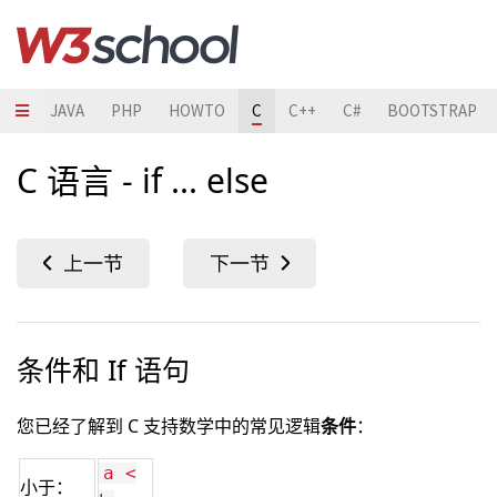
HON
JAVA
PHP
HOWTO
C
C++
C#
BOOTSTRAP
C 语言 - if ... else
条件和 If 语句
您已经了解到 C 支持数学中的常见逻辑
条件
：
a <
小于：