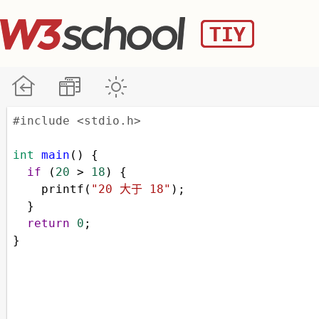
#include <stdio.h>
int
main
() {
if
 (
20
>
18
) {
printf
(
"20 大于 18"
);
  }  
return
0
;
}