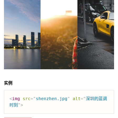
实例
<
img
src
=
"
shenzhen.jpg
"
alt
=
"
深圳的蓝调
时刻
"
>