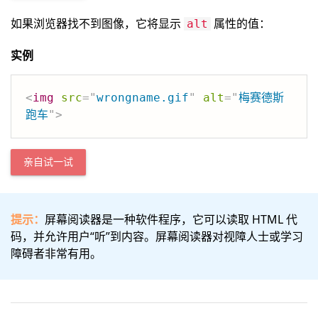
如果浏览器找不到图像，它将显示
属性的值：
alt
实例
<
img
src
=
"
wrongname.gif
"
alt
=
"
梅赛德斯
跑车
"
>
亲自试一试
提示：
屏幕阅读器是一种软件程序，它可以读取 HTML 代
码，并允许用户“听”到内容。屏幕阅读器对视障人士或学习
障碍者非常有用。