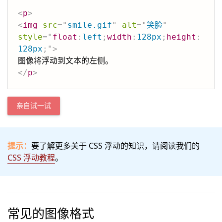
<
p
>
<
img
src
=
"
smile.gif
"
alt
=
"
笑脸
"
style
=
"
float
:
left
;
width
:
128px
;
height
:
128px
;
"
>
</
p
>
亲自试一试
提示：
要了解更多关于 CSS 浮动的知识，请阅读我们的
CSS 浮动教程
。
常见的图像格式