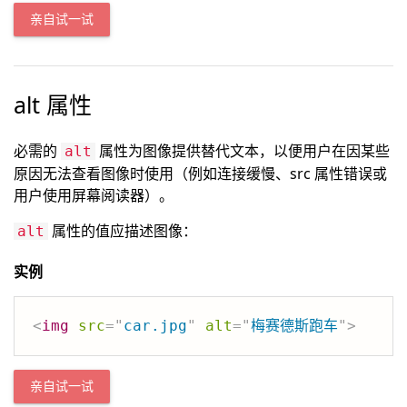
亲自试一试
alt 属性
必需的
属性为图像提供替代文本，以便用户在因某些
alt
原因无法查看图像时使用（例如连接缓慢、src 属性错误或
用户使用屏幕阅读器）。
属性的值应描述图像：
alt
实例
<
img
src
=
"
car.jpg
"
alt
=
"
梅赛德斯跑车
"
>
亲自试一试