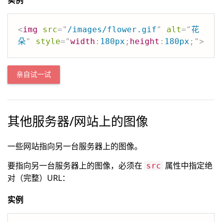
实例
<
img
src
=
"
/images/flower.gif
"
alt
=
"
花
朵
"
style
=
"
width
:
180px
;
height
:
180px
;
"
>
亲自试一试
其他服务器/网站上的图像
一些网站指向另一台服务器上的图像。
要指向另一台服务器上的图像，必须在
属性中指定绝
src
对（完整）URL：
实例