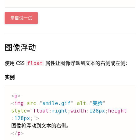
亲自试一试
图像浮动
使用 CSS
属性让图像浮动到文本的右侧或左侧：
float
实例
<
p
>
<
img
src
=
"
smile.gif
"
alt
=
"
笑脸
"
style
=
"
float
:
right
;
width
:
128px
;
height
:
128px
;
"
>
</
p
>