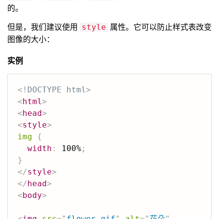
的。
但是，我们建议使用
属性。它可以防止样式表改变
style
图像的大小：
实例
<!
DOCTYPE
html
>
<
html
>
<
head
>
<
style
>
img
{
width
:
 100%
;
}
</
style
>
</
head
>
<
body
>
<
img
src
=
"
flower.gif
"
alt
=
"
花朵
"