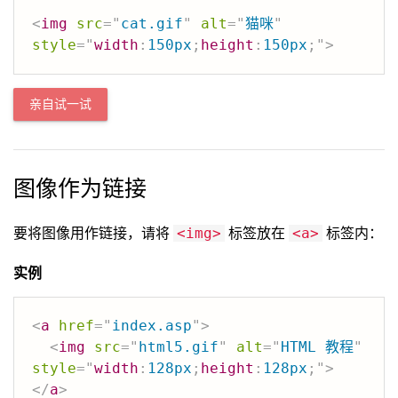
<
img
src
=
"
cat.gif
"
alt
=
"
猫咪
"
style
=
"
width
:
150px
;
height
:
150px
;
"
>
亲自试一试
图像作为链接
要将图像用作链接，请将
标签放在
标签内：
<img>
<a>
实例
<
a
href
=
"
index.asp
"
>
<
img
src
=
"
html5.gif
"
alt
=
"
HTML 教程
"
style
=
"
width
:
128px
;
height
:
128px
;
"
>
</
a
>