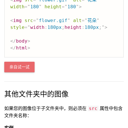
width
=
"
180
"
height
=
"
180
"
>
<
img
src
=
"
flower.gif
"
alt
=
"
花朵
"
style
=
"
width
:
180px
;
height
:
180px
;
"
>
</
body
>
</
html
>
亲自试一试
其他文件夹中的图像
如果您的图像位于子文件夹中，则必须在
属性中包含
src
文件夹名称：