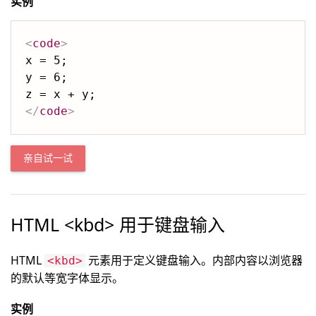
实例
<
code
>
x = 5;

y = 6;

</
code
>
亲自试一试
HTML <kbd> 用于键盘输入
HTML
元素用于定义键盘输入。内部内容以浏览器
<kbd>
的默认等宽字体显示。
实例