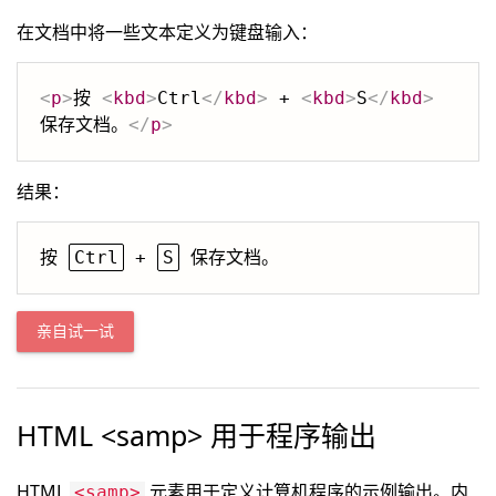
在文档中将一些文本定义为键盘输入：
<
p
>
按 
<
kbd
>
Ctrl
</
kbd
>
 + 
<
kbd
>
S
</
kbd
>
保存文档。
</
p
>
结果：
按 
Ctrl
 + 
S
亲自试一试
HTML <samp> 用于程序输出
HTML
元素用于定义计算机程序的示例输出。内
<samp>