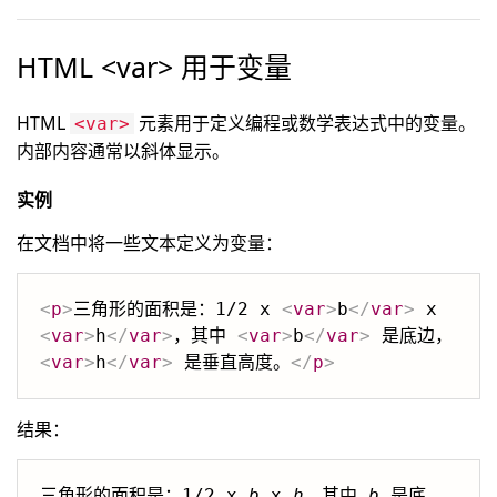
HTML <var> 用于变量
HTML
元素用于定义编程或数学表达式中的变量。
<var>
内部内容通常以斜体显示。
实例
在文档中将一些文本定义为变量：
<
p
>
三角形的面积是：1/2 x 
<
var
>
b
</
var
>
 x 
<
var
>
h
</
var
>
，其中 
<
var
>
b
</
var
>
 是底边，
<
var
>
h
</
var
>
 是垂直高度。
</
p
>
结果：
三角形的面积是：1/2 x 
b
 x 
h
，其中 
b
 是底