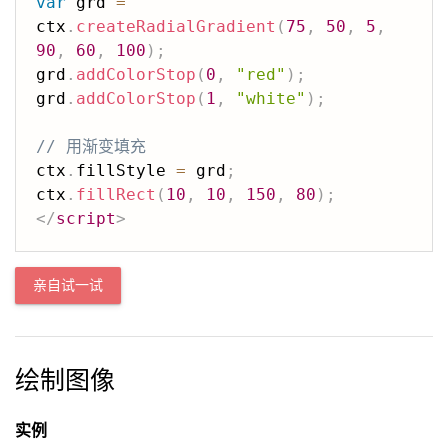
var
 grd 
=
ctx
.
createRadialGradient
(
75
,
50
,
5
,
90
,
60
,
100
)
;
grd
.
addColorStop
(
0
,
"red"
)
;
grd
.
addColorStop
(
1
,
"white"
)
;
// 用渐变填充
ctx
.
fillStyle 
=
 grd
;
ctx
.
fillRect
(
10
,
10
,
150
,
80
)
;
</
script
>
亲自试一试
绘制图像
实例