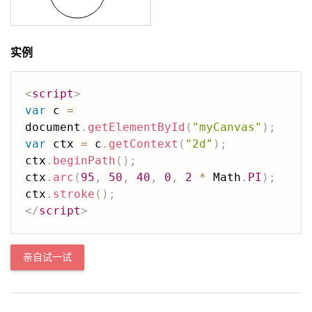
实例
<
script
>
var
 c 
=
document
.
getElementById
(
"myCanvas"
)
;
var
 ctx 
=
 c
.
getContext
(
"2d"
)
;
ctx
.
beginPath
(
)
;
ctx
.
arc
(
95
,
50
,
40
,
0
,
2
*
 Math
.
PI
)
;
ctx
.
stroke
(
)
;
</
script
>
亲自试一试