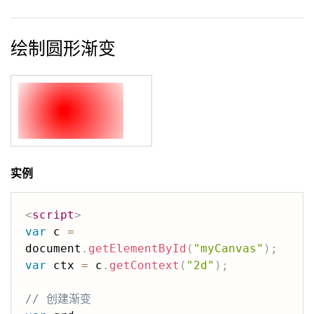
绘制圆形渐变
实例
<
script
>
var
 c 
=
document
.
getElementById
(
"myCanvas"
)
;
var
 ctx 
=
 c
.
getContext
(
"2d"
)
;
// 创建渐变