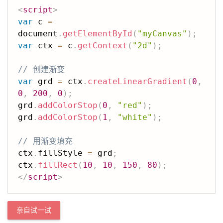
<
script
>
var
 c 
=
document
.
getElementById
(
"myCanvas"
)
;
var
 ctx 
=
 c
.
getContext
(
"2d"
)
;
// 创建渐变
var
 grd 
=
 ctx
.
createLinearGradient
(
0
,
0
,
200
,
0
)
;
grd
.
addColorStop
(
0
,
"red"
)
;
grd
.
addColorStop
(
1
,
"white"
)
;
// 用渐变填充
ctx
.
fillStyle 
=
 grd
;
ctx
.
fillRect
(
10
,
10
,
150
,
80
)
;
</
script
>
亲自试一试