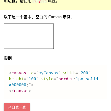
加边框，请使用
属性。
style
以下是一个基本、空白的 Canvas 示例：
实例
<
canvas
id
=
"
myCanvas
"
width
=
"
200
"
height
=
"
100
"
style
=
"
border
:
1px solid 
#000000
;
"
>
</
canvas
>
亲自试一试