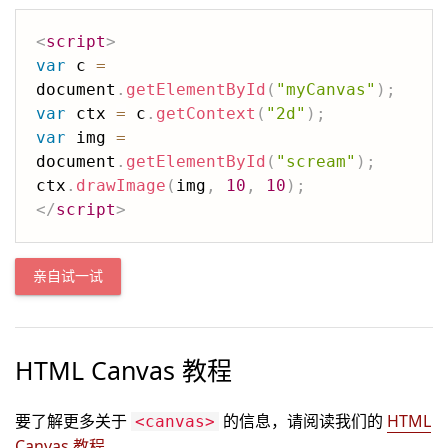
<
script
>
var
 c 
=
document
.
getElementById
(
"myCanvas"
)
;
var
 ctx 
=
 c
.
getContext
(
"2d"
)
;
var
 img 
=
document
.
getElementById
(
"scream"
)
;
ctx
.
drawImage
(
img
,
10
,
10
)
;
</
script
>
亲自试一试
HTML Canvas 教程
要了解更多关于
的信息，请阅读我们的
HTML
<canvas>
Canvas 教程
。