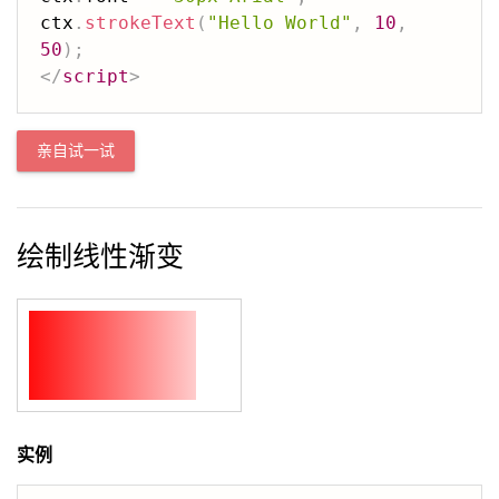
ctx
.
strokeText
(
"Hello World"
,
10
,
50
)
;
</
script
>
亲自试一试
绘制线性渐变
实例