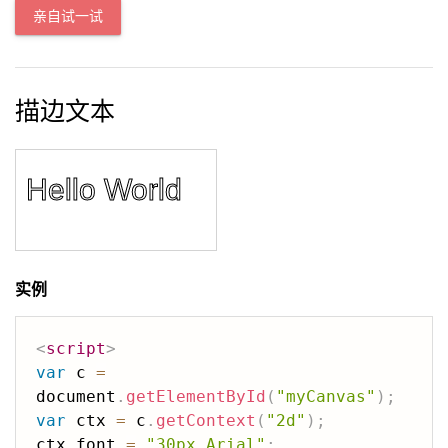
亲自试一试
描边文本
实例
<
script
>
var
 c 
=
document
.
getElementById
(
"myCanvas"
)
;
var
 ctx 
=
 c
.
getContext
(
"2d"
)
;
ctx
.
font 
=
"30px Arial"
;