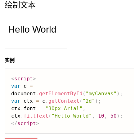
绘制文本
实例
<
script
>
var
 c 
=
document
.
getElementById
(
"myCanvas"
)
;
var
 ctx 
=
 c
.
getContext
(
"2d"
)
;
ctx
.
font 
=
"30px Arial"
;
ctx
.
fillText
(
"Hello World"
,
10
,
50
)
;
</
script
>