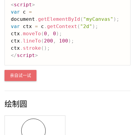
<
script
>
var
 c 
=
document
.
getElementById
(
"myCanvas"
)
;
var
 ctx 
=
 c
.
getContext
(
"2d"
)
;
ctx
.
moveTo
(
0
,
0
)
;
ctx
.
lineTo
(
200
,
100
)
;
ctx
.
stroke
(
)
;
</
script
>
亲自试一试
绘制圆