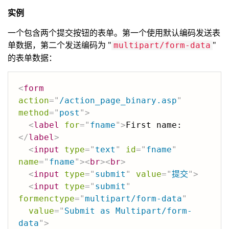
实例
一个包含两个提交按钮的表单。第一个使用默认编码发送表
单数据，第二个发送编码为 "
"
multipart/form-data
的表单数据：
<
form
action
=
"
/action_page_binary.asp
"
method
=
"
post
"
>
<
label
for
=
"
fname
"
>
First name:
</
label
>
<
input
type
=
"
text
"
id
=
"
fname
"
name
=
"
fname
"
>
<
br
>
<
br
>
<
input
type
=
"
submit
"
value
=
"
提交
"
>
<
input
type
=
"
submit
"
formenctype
=
"
multipart/form-data
"
value
=
"
Submit as Multipart/form-
data
"
>