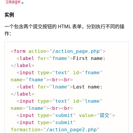
。
image
实例
一个包含两个提交按钮的 HTML 表单，分别执行不同的操
作：
<
form
action
=
"
/action_page.php
"
>
<
label
for
=
"
fname
"
>
First name:
</
label
>
<
input
type
=
"
text
"
id
=
"
fname
"
name
=
"
fname
"
>
<
br
>
<
br
>
<
label
for
=
"
lname
"
>
Last name:
</
label
>
<
input
type
=
"
text
"
id
=
"
lname
"
name
=
"
lname
"
>
<
br
>
<
br
>
<
input
type
=
"
submit
"
value
=
"
提交
"
>
<
input
type
=
"
submit
"
formaction
=
"
/action_page2.php
"