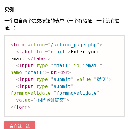
实例
一个包含两个提交按钮的表单（一个有验证，一个没有验
证）：
<
form
action
=
"
/action_page.php
"
>
<
label
for
=
"
email
"
>
Enter your 
email:
</
label
>
<
input
type
=
"
email
"
id
=
"
email
"
name
=
"
email
"
>
<
br
>
<
br
>
<
input
type
=
"
submit
"
value
=
"
提交
"
>
<
input
type
=
"
submit
"
formnovalidate
=
"
formnovalidate
"
value
=
"
不经验证提交
"
>
</
form
>
亲自试一试