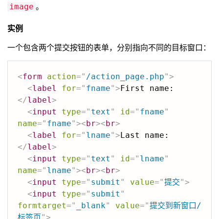
。
image
实例
一个包含两个提交按钮的表单，分别指向不同的目标窗口：
<
form
action
=
"
/action_page.php
"
>
<
label
for
=
"
fname
"
>
First name:
</
label
>
<
input
type
=
"
text
"
id
=
"
fname
"
name
=
"
fname
"
>
<
br
>
<
br
>
<
label
for
=
"
lname
"
>
Last name:
</
label
>
<
input
type
=
"
text
"
id
=
"
lname
"
name
=
"
lname
"
>
<
br
>
<
br
>
<
input
type
=
"
submit
"
value
=
"
提交
"
>
<
input
type
=
"
submit
"
formtarget
=
"
_blank
"
value
=
"
提交到新窗口/
标签页
"
>