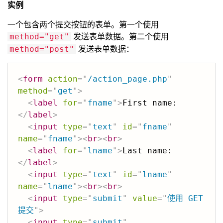
实例
一个包含两个提交按钮的表单。第一个使用
发送表单数据。第二个使用
method="get"
发送表单数据：
method="post"
<
form
action
=
"
/action_page.php
"
method
=
"
get
"
>
<
label
for
=
"
fname
"
>
First name:
</
label
>
<
input
type
=
"
text
"
id
=
"
fname
"
name
=
"
fname
"
>
<
br
>
<
br
>
<
label
for
=
"
lname
"
>
Last name:
</
label
>
<
input
type
=
"
text
"
id
=
"
lname
"
name
=
"
lname
"
>
<
br
>
<
br
>
<
input
type
=
"
submit
"
value
=
"
使用 GET 
提交
"
>
<
input
type
=
"
submit
"