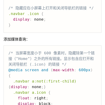
/* 隐藏应在小屏幕上打开和关闭导航栏的链接 */
.navbar .icon
{
display
:
 none
;
}
添加媒体查询：
/* 当屏幕宽度小于 600 像素时，隐藏除第一个链
接（"Home"）之外的所有链接。显示包含应打开和
关闭导航栏 (.icon) 的链接 */
@media
 screen 
and
(
max-width
:
 600px
)
{
.navbar a:not(:first-child)
{
display
:
 none
;
}
.navbar a.icon
{
float
:
 right
;
display
:
 block
;