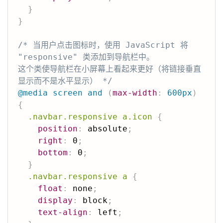
}
}
/* 当用户点击图标时，使用 JavaScript 将 
"responsive" 类添加到导航栏中。

这个类使导航栏在小屏幕上看起来更好（将链接垂直
显示而不是水平显示） */
@media
 screen 
and
(
max-width
:
 600px
)
{
.navbar.responsive a.icon
{
position
:
 absolute
;
right
:
 0
;
bottom
:
 0
;
}
.navbar.responsive a
{
float
:
 none
;
display
:
 block
;
text-align
:
 left
;