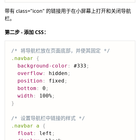
带有 class="icon" 的链接用于在小屏幕上打开和关闭导航
栏。
第二步 - 添加 CSS：
/* 将导航栏放在页面底部，并使其固定 */
.navbar
{
background-color
:
 #333
;
overflow
:
 hidden
;
position
:
 fixed
;
bottom
:
 0
;
width
:
 100%
;
}
/* 设置导航栏中链接的样式 */
.navbar a
{
float
:
 left
;