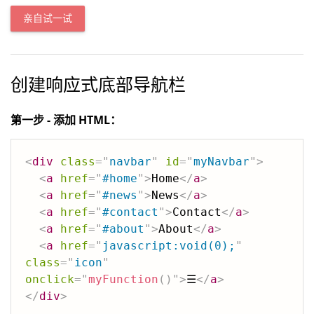
亲自试一试
创建响应式底部导航栏
第一步 - 添加 HTML：
<
div
class
=
"
navbar
"
id
=
"
myNavbar
"
>
<
a
href
=
"
#home
"
>
Home
</
a
>
<
a
href
=
"
#news
"
>
News
</
a
>
<
a
href
=
"
#contact
"
>
Contact
</
a
>
<
a
href
=
"
#about
"
>
About
</
a
>
<
a
href
=
"
javascript:void(0);
"
class
=
"
icon
"
onclick
=
"
myFunction
(
)
"
>
☰
</
a
>
</
div
>