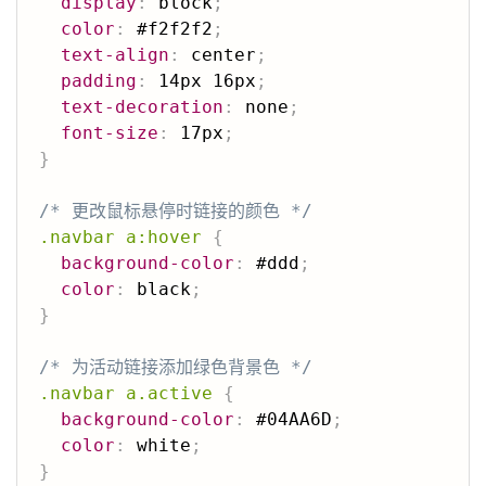
display
:
 block
;
color
:
 #f2f2f2
;
text-align
:
 center
;
padding
:
 14px 16px
;
text-decoration
:
 none
;
font-size
:
 17px
;
}
/* 更改鼠标悬停时链接的颜色 */
.navbar a:hover
{
background-color
:
 #ddd
;
color
:
 black
;
}
/* 为活动链接添加绿色背景色 */
.navbar a.active
{
background-color
:
 #04AA6D
;
color
:
 white
;
}