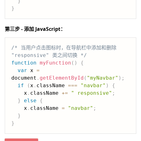
}
}
第三步 - 添加 JavaScript：
/* 当用户点击图标时，在导航栏中添加和删除 
"responsive" 类之间切换 */
function
myFunction
(
)
{
var
 x 
=
document
.
getElementById
(
"myNavbar"
)
;
if
(
x
.
className 
===
"navbar"
)
{
    x
.
className 
+=
" responsive"
;
}
else
{
    x
.
className 
=
"navbar"
;
}
}