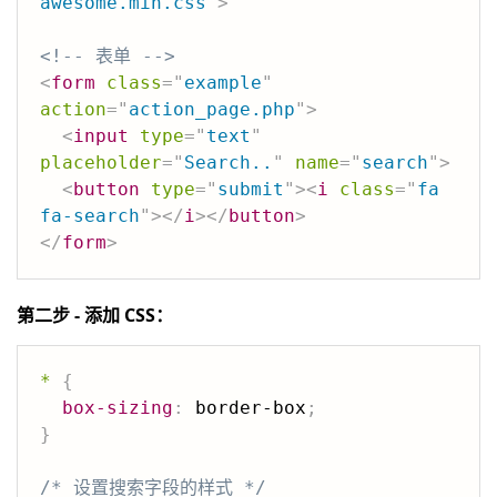
awesome.min.css
"
>
<!-- 表单 -->
<
form
class
=
"
example
"
action
=
"
action_page.php
"
>
<
input
type
=
"
text
"
placeholder
=
"
Search..
"
name
=
"
search
"
>
<
button
type
=
"
submit
"
>
<
i
class
=
"
fa 
fa-search
"
>
</
i
>
</
button
>
</
form
>
第二步 - 添加 CSS：
*
{
box-sizing
:
 border-box
;
}
/* 设置搜索字段的样式 */