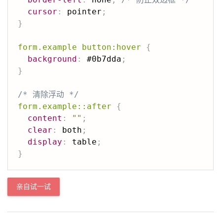
cursor
:
 pointer
;
}
form.example button:hover
{
background
:
 #0b7dda
;
}
/* 清除浮动 */
form.example::after
{
content
:
""
;
clear
:
 both
;
display
:
 table
;
}
亲自试一试