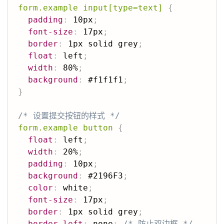
form.example input[type=text]
{
padding
:
 10px
;
font-size
:
 17px
;
border
:
 1px solid grey
;
float
:
 left
;
width
:
 80%
;
background
:
 #f1f1f1
;
}
/* 设置提交按钮的样式 */
form.example button
{
float
:
 left
;
width
:
 20%
;
padding
:
 10px
;
background
:
 #2196F3
;
color
:
 white
;
font-size
:
 17px
;
border
:
 1px solid grey
;
border-left
:
 none
;
/* 防止双边框 */