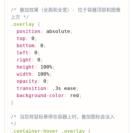
/* 叠加效果（全高和全宽）- 位于容器顶部和图像
上方 */
.overlay
{
position
:
 absolute
;
top
:
 0
;
bottom
:
 0
;
left
:
 0
;
right
:
 0
;
height
:
 100%
;
width
:
 100%
;
opacity
:
 0
;
transition
:
 .3s ease
;
background-color
:
 red
;
}
/* 当您将鼠标悬停在容器上时，叠加图标会淡入 
*/
.container:hover .overlay
{