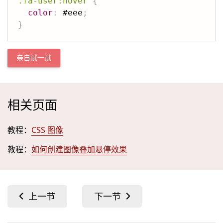
.fa-user:hover
{
color
:
 #eee
;
}
亲自试一试
相关页面
教程：
CSS 图像
教程：
如何创建图像叠加悬停效果