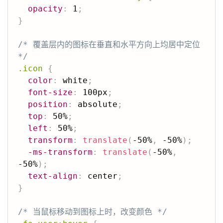
opacity
:
 1
;
}
/* 覆盖层内的图标在垂直和水平方向上均居中定位 
*/
.icon
{
color
:
 white
;
font-size
:
 100px
;
position
:
 absolute
;
top
:
 50%
;
left
:
 50%
;
transform
:
translate
(
-50%
,
 -50%
)
;
-ms-transform
:
translate
(
-50%
,
-50%
)
;
text-align
:
 center
;
}
/* 当鼠标移动到图标上时，改变颜色 */