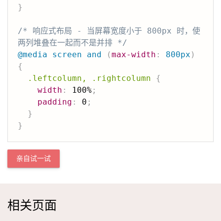
}
/* 响应式布局 - 当屏幕宽度小于 800px 时，使
两列堆叠在一起而不是并排 */
@media
 screen 
and
(
max-width
:
 800px
)
{
.leftcolumn, .rightcolumn
{
width
:
 100%
;
padding
:
 0
;
}
}
亲自试一试
相关页面