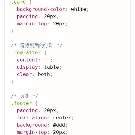
.card
{
background-color
:
 white
;
padding
:
 20px
;
margin-top
:
 20px
;
}
/* 清除列后的浮动 */
.row:after
{
content
:
""
;
display
:
 table
;
clear
:
 both
;
}
/* 页脚 */
.footer
{
padding
:
 20px
;
text-align
:
 center
;
background
:
 #ddd
;
margin-top
:
 20px
;