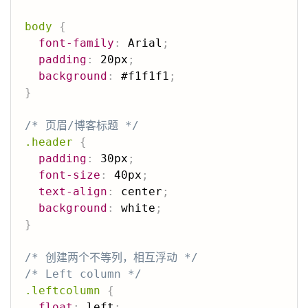
body
{
font-family
:
 Arial
;
padding
:
 20px
;
background
:
 #f1f1f1
;
}
/* 页眉/博客标题 */
.header
{
padding
:
 30px
;
font-size
:
 40px
;
text-align
:
 center
;
background
:
 white
;
}
/* 创建两个不等列，相互浮动 */
/* Left column */
.leftcolumn
{
float
:
 left
;