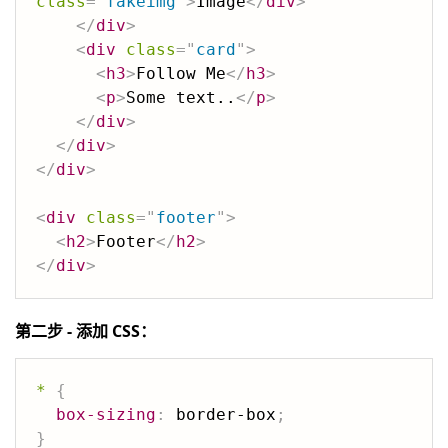
class
=
"
fakeimg
"
>
Image
</
div
>
</
div
>
<
div
class
=
"
card
"
>
<
h3
>
Follow Me
</
h3
>
<
p
>
Some text..
</
p
>
</
div
>
</
div
>
</
div
>
<
div
class
=
"
footer
"
>
<
h2
>
Footer
</
h2
>
</
div
>
第二步 - 添加 CSS：
*
{
box-sizing
:
 border-box
;
}