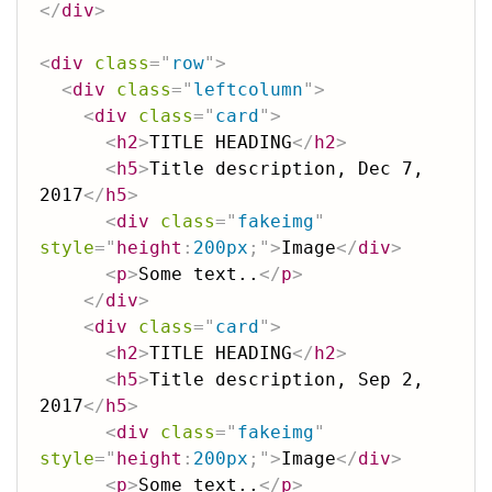
</
div
>
<
div
class
=
"
row
"
>
<
div
class
=
"
leftcolumn
"
>
<
div
class
=
"
card
"
>
<
h2
>
TITLE HEADING
</
h2
>
<
h5
>
Title description, Dec 7, 
2017
</
h5
>
<
div
class
=
"
fakeimg
"
style
=
"
height
:
200px
;
"
>
Image
</
div
>
<
p
>
Some text..
</
p
>
</
div
>
<
div
class
=
"
card
"
>
<
h2
>
TITLE HEADING
</
h2
>
<
h5
>
Title description, Sep 2, 
2017
</
h5
>
<
div
class
=
"
fakeimg
"
style
=
"
height
:
200px
;
"
>
Image
</
div
>
<
p
>
Some text..
</
p
>