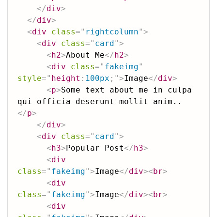
</
div
>
</
div
>
<
div
class
=
"
rightcolumn
"
>
<
div
class
=
"
card
"
>
<
h2
>
About Me
</
h2
>
<
div
class
=
"
fakeimg
"
style
=
"
height
:
100px
;
"
>
Image
</
div
>
<
p
>
Some text about me in culpa 
qui officia deserunt mollit anim..
</
p
>
</
div
>
<
div
class
=
"
card
"
>
<
h3
>
Popular Post
</
h3
>
<
div
class
=
"
fakeimg
"
>
Image
</
div
>
<
br
>
<
div
class
=
"
fakeimg
"
>
Image
</
div
>
<
br
>
<
div