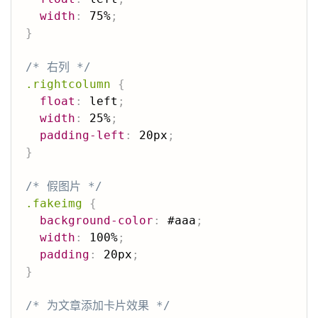
width
:
 75%
;
}
/* 右列 */
.rightcolumn
{
float
:
 left
;
width
:
 25%
;
padding-left
:
 20px
;
}
/* 假图片 */
.fakeimg
{
background-color
:
 #aaa
;
width
:
 100%
;
padding
:
 20px
;
}
/* 为文章添加卡片效果 */