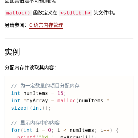
因此其值是不可预测的。
函数定义在
头文件中。
malloc()
<stdlib.h>
另请参阅：
C 语言内存管理
实例
分配内存并读取其内容：
// 为一定数量的项目分配内存
int
 numItems 
=
15
;
int
*
myArray 
=
malloc
(
numItems 
*
sizeof
(
int
)
)
;
// 显示内存中的内容
for
(
int
 i 
=
0
;
 i 
<
 numItems
;
 i
++
)
{
printf
(
"%d "
,
 myArray
[
i
]
)
;