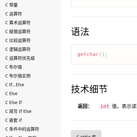
C 常量
C 运算符
C 算术运算符
语法
C 赋值运算符
C 比较运算符
C 逻辑运算符
getchar
(
)
;
C 运算符优先级
C 布尔值
C 布尔值实例
C If...Else
技术细节
C Else
C Else If
返回：
值，表示读取
int
C 简写 If Else
C 嵌套 if
C 条件中的运算符
C stdio 库