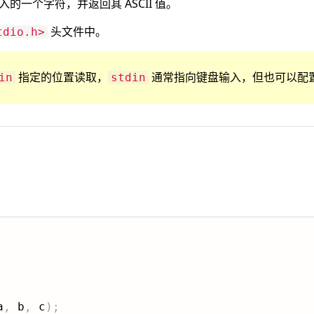
的一个字符，并返回其 ASCII 值。
头文件中。
tdio.h>
指定的位置读取，
通常指向键盘输入，但也可以配
in
stdin
a
,
 b
,
 c
)
;