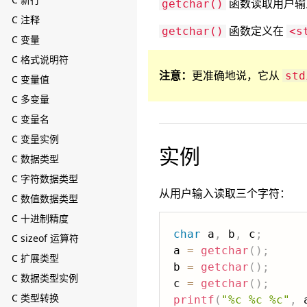
函数读取用户输入
getchar()
C 注释
函数定义在
getchar()
<s
C 变量
C 格式说明符
注意：
更准确地说，它从
std
C 变量值
C 多变量
C 变量名
C 变量实例
实例
C 数据类型
C 字符数据类型
从用户输入读取三个字符：
C 数值数据类型
C 十进制精度
char
 a
,
 b
,
 c
;
C sizeof 运算符
a 
=
getchar
(
)
;
C 扩展类型
b 
=
getchar
(
)
;
C 数据类型实例
c 
=
getchar
(
)
;
C 类型转换
printf
(
"%c %c %c"
,
 