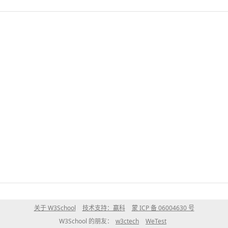
关于 W3School
技术支持：赢科
蒙 ICP 备 06004630 号
W3School 的朋友：
w3ctech
WeTest