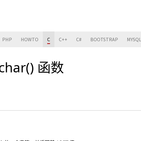
PHP
HOWTO
C
C++
C#
BOOTSTRAP
MYSQ
tchar() 函数