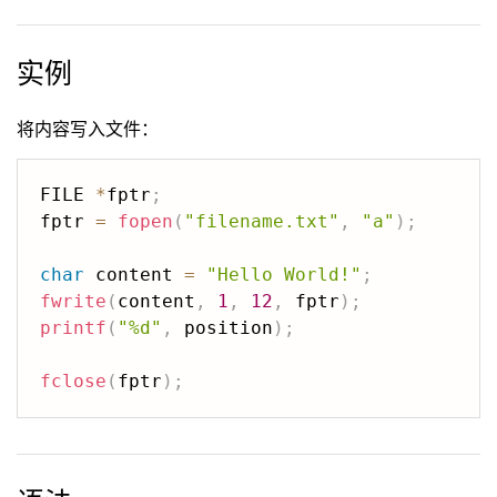
实例
将内容写入文件：
FILE 
*
fptr
;
fptr 
=
fopen
(
"filename.txt"
,
"a"
)
;
char
 content 
=
"Hello World!"
;
fwrite
(
content
,
1
,
12
,
 fptr
)
;
printf
(
"%d"
,
 position
)
;
fclose
(
fptr
)
;