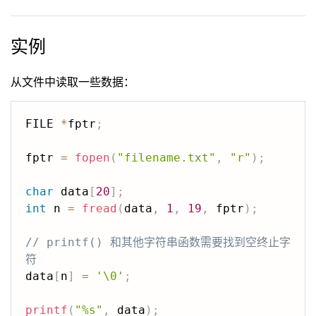
实例
从文件中读取一些数据：
FILE 
*
fptr
;
fptr 
=
fopen
(
"filename.txt"
,
"r"
)
;
char
 data
[
20
]
;
int
 n 
=
fread
(
data
,
1
,
19
,
 fptr
)
;
// printf() 和其他字符串函数需要找到空终止字
符
data
[
n
]
=
'\0'
;
printf
(
"%s"
,
 data
)
;