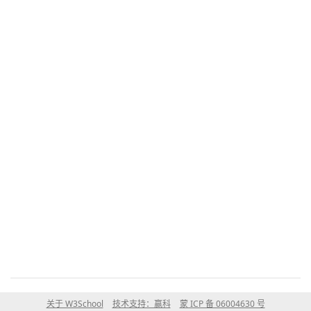
关于 W3School
技术支持：赢科
蒙 ICP 备 06004630 号