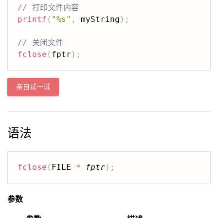
// 打印文件内容
printf
(
"%s"
,
 myString
)
;
// 关闭文件
fclose
(
fptr
)
;
亲自试一试
语法
fclose
(
FILE 
*
fptr
)
;
参数