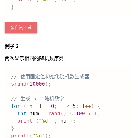
}
亲自试一试
例子 2
两次显示相同的随机数序列：
// 使用固定值初始化随机数生成器
srand
(
10000
)
;
// 生成 5 个随机数字
for
(
int
 i 
=
0
;
 i 
<
5
;
 i
++
)
{
int
 num 
=
rand
(
)
%
100
+
1
;
printf
(
"%d "
,
 num
)
;
}
printf
(
"\n"
)
;