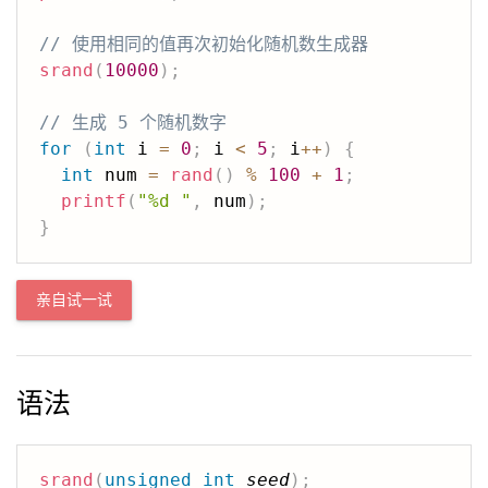
// 使用相同的值再次初始化随机数生成器
srand
(
10000
)
;
// 生成 5 个随机数字
for
(
int
 i 
=
0
;
 i 
<
5
;
 i
++
)
{
int
 num 
=
rand
(
)
%
100
+
1
;
printf
(
"%d "
,
 num
)
;
}
亲自试一试
语法
srand
(
unsigned
int
seed
)
;