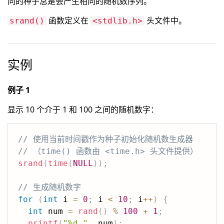
同的种子总是会产生相同的随机数序列。
函数定义在
头文件中。
srand()
<stdlib.h>
实例
例子 1
显示 10 个介于 1 和 100 之间的随机数字：
// 使用当前时间戳作为种子初始化随机数生成器
// （time() 函数由 <time.h> 头文件提供）
srand
(
time
(
NULL
)
)
;
// 生成随机数字
for
(
int
 i 
=
0
;
 i 
<
10
;
 i
++
)
{
int
 num 
=
rand
(
)
%
100
+
1
;
printf
(
"%d "
,
 num
)
;