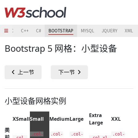
TO
C
C++
C#
BOOTSTRAP
MYSQL
JQUERY
XML
Bootstrap 5 网格：小型设备
小型设备网格实例
Extra
XSmall
Small
Medium
Large
XXL
Large
类
.col-
.col-
.col-
.col-
前
.col-
.col-xl-