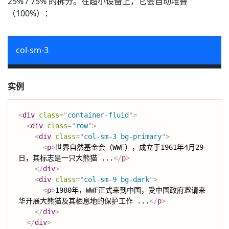
25% / 75% 的拆分。在超小设备上，它会自动堆叠
（100%）：
实例
<
div
class
=
"
container-fluid
"
>
<
div
class
=
"
row
"
>
<
div
class
=
"
col-sm-3 bg-primary
"
>
<
p
>
世界自然基金会（WWF），成立于1961年4月29
日，其标志是一只大熊猫 ...
</
p
>
</
div
>
<
div
class
=
"
col-sm-9 bg-dark
"
>
<
p
>
1980年，WWF正式来到中国，受中国政府邀请来
华开展大熊猫及其栖息地的保护工作 ...
</
p
>
</
div
>
</
div
>