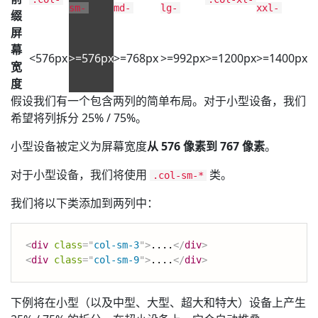
sm-
md-
lg-
xxl-
缀
屏
幕
<576px
>=576px
>=768px
>=992px
>=1200px
>=1400px
宽
度
假设我们有一个包含两列的简单布局。对于小型设备，我们
希望将列拆分 25% / 75%。
小型设备被定义为屏幕宽度
从 576 像素到 767 像素
。
对于小型设备，我们将使用
类。
.col-sm-*
我们将以下类添加到两列中：
<
div
class
=
"
col-sm-3
"
>
....
</
div
>
<
div
class
=
"
col-sm-9
"
>
....
</
div
>
下例将在小型（以及中型、大型、超大和特大）设备上产生