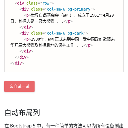
<
div
class
=
"
row
"
>
<
div
class
=
"
col-sm-6 bg-primary
"
>
<
p
>
世界自然基金会（WWF），成立于1961年4月29
日，其标志是一只大熊猫 ...
</
p
>
</
div
>
<
div
class
=
"
col-sm-6 bg-dark
"
>
<
p
>
1980年，WWF正式来到中国，受中国政府邀请来
华开展大熊猫及其栖息地的保护工作 ...
</
p
>
</
div
>
</
div
>
</
div
>
亲自试一试
自动布局列
在 Bootstrap 5 中，有一种简单的方法可以为所有设备创建