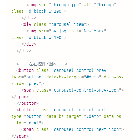
<
img
src
=
"
chicago.jpg
"
alt
=
"
Chicago
"
class
=
"
d-block w-100
"
>
</
div
>
<
div
class
=
"
carousel-item
"
>
<
img
src
=
"
ny.jpg
"
alt
=
"
New York
"
class
=
"
d-block w-100
"
>
</
div
>
</
div
>
<!-- 左右控件/图标 -->
<
button
class
=
"
carousel-control-prev
"
type
=
"
button
"
data-bs-target
=
"
#demo
"
data-bs-
slide
=
"
prev
"
>
<
span
class
=
"
carousel-control-prev-icon
"
>
</
span
>
</
button
>
<
button
class
=
"
carousel-control-next
"
type
=
"
button
"
data-bs-target
=
"
#demo
"
data-bs-
slide
=
"
next
"
>
<
span
class
=
"
carousel-control-next-icon
"
>
</
span
>