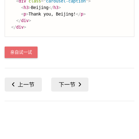
<
div
class
=
"
carousel-caption
"
>
<
h3
>
Beijing
</
h3
>
<
p
>
Thank you, Beijing!
</
p
>
</
div
>
</
div
>
亲自试一试