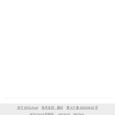
关于 W3School
技术支持：赢科
蒙 ICP 备 06004630 号
W3School 的朋友：
w3ctech
WeTest