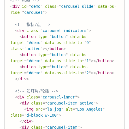
<!-- 轮播 -->
<
div
id
=
"
demo
"
class
=
"
carousel slide
"
data-bs-
ride
=
"
carousel
"
>
<!-- 指标/点 -->
<
div
class
=
"
carousel-indicators
"
>
<
button
type
=
"
button
"
data-bs-
target
=
"
#demo
"
data-bs-slide-to
=
"
0
"
class
=
"
active
"
>
</
button
>
<
button
type
=
"
button
"
data-bs-
target
=
"
#demo
"
data-bs-slide-to
=
"
1
"
>
</
button
>
<
button
type
=
"
button
"
data-bs-
target
=
"
#demo
"
data-bs-slide-to
=
"
2
"
>
</
button
>
</
div
>
<!-- 幻灯片/轮播 -->
<
div
class
=
"
carousel-inner
"
>
<
div
class
=
"
carousel-item active
"
>
<
img
src
=
"
la.jpg
"
alt
=
"
Los Angeles
"
class
=
"
d-block w-100
"
>
</
div
>
<
div
class
=
"
carousel-item
"
>