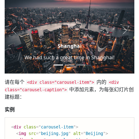
Shanghai
We had such a great time in Shanghai!
请在每个
内的
<div class="carousel-item">
<div
中添加元素，为每张幻灯片创
class="carousel-caption">
建标题：
实例
<
div
class
=
"
carousel-item
"
>
<
img
src
=
"
beijing.jpg
"
alt
=
"
Beijing
"
>