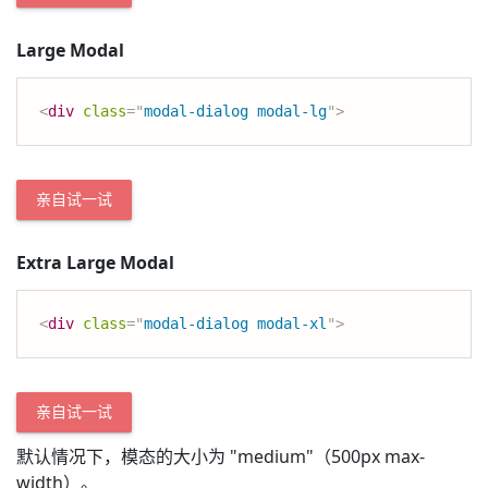
Large Modal
<
div
class
=
"
modal-dialog modal-lg
"
>
亲自试一试
Extra Large Modal
<
div
class
=
"
modal-dialog modal-xl
"
>
亲自试一试
默认情况下，模态的大小为 "medium"（500px max-
width）。