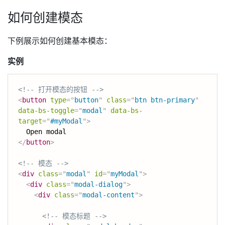
如何创建模态
下例展示如何创建基本模态：
实例
<!-- 打开模态的按钮 -->
<
button
type
=
"
button
"
class
=
"
btn btn-primary
"
data-bs-toggle
=
"
modal
"
data-bs-
target
=
"
#myModal
"
>
</
button
>
<!-- 模态 -->
<
div
class
=
"
modal
"
id
=
"
myModal
"
>
<
div
class
=
"
modal-dialog
"
>
<
div
class
=
"
modal-content
"
>
<!-- 模态标题 -->