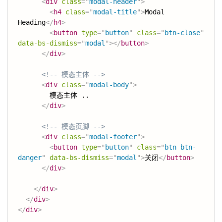
<
div
class
=
"
modal-header
"
>
<
h4
class
=
"
modal-title
"
>
Modal 
Heading
</
h4
>
<
button
type
=
"
button
"
class
=
"
btn-close
"
data-bs-dismiss
=
"
modal
"
>
</
button
>
</
div
>
<!-- 模态主体 -->
<
div
class
=
"
modal-body
"
>
        模态主体 ..

</
div
>
<!-- 模态页脚 -->
<
div
class
=
"
modal-footer
"
>
<
button
type
=
"
button
"
class
=
"
btn btn-
danger
"
data-bs-dismiss
=
"
modal
"
>
关闭
</
button
>
</
div
>
</
div
>
</
div
>
</
div
>