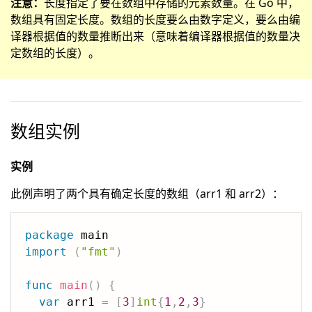
注意：
长度指定了要在数组中存储的元素数量。在 Go 中，
数组具有固定长度。数组的长度要么由数字定义，要么由编
译器根据值的数量推断出来（意味着编译器根据值的数量决
定数组的长度）。
数组实例
实例
此例声明了两个具有确定长度的数组（arr1 和 arr2）：
package
import
(
"fmt"
)
func
main
(
)
{
var
 arr1 
=
[
3
]
int
{
1
,
2
,
3
}