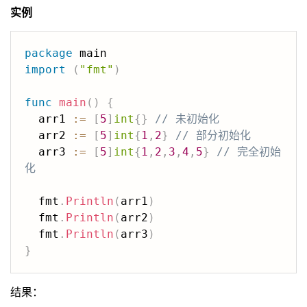
实例
package
import
(
"fmt"
)
func
main
(
)
{
  arr1 
:=
[
5
]
int
{
}
// 未初始化  
  arr2 
:=
[
5
]
int
{
1
,
2
}
// 部分初始化  
  arr3 
:=
[
5
]
int
{
1
,
2
,
3
,
4
,
5
}
// 完全初始
化  
  fmt
.
Println
(
arr1
)
  fmt
.
Println
(
arr2
)
  fmt
.
Println
(
arr3
)
}
结果：