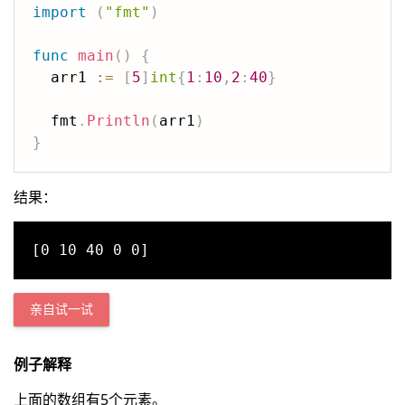
import
(
"fmt"
)
func
main
(
)
{
  arr1 
:=
[
5
]
int
{
1
:
10
,
2
:
40
}
  fmt
.
Println
(
arr1
)
}
结果：
亲自试一试
例子解释
上面的数组有5个元素。