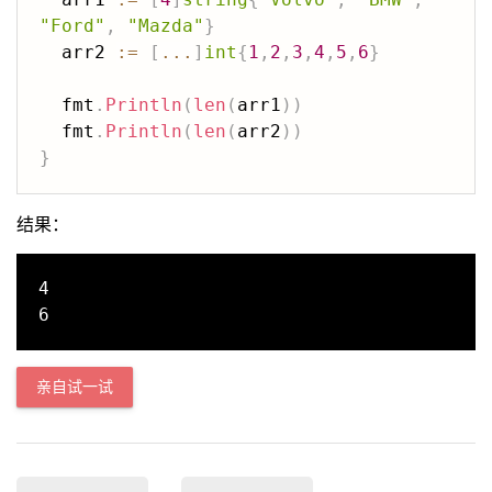
"Ford"
,
"Mazda"
}
  arr2 
:=
[
...
]
int
{
1
,
2
,
3
,
4
,
5
,
6
}
  fmt
.
Println
(
len
(
arr1
)
)
  fmt
.
Println
(
len
(
arr2
)
)
}
结果：
4

亲自试一试