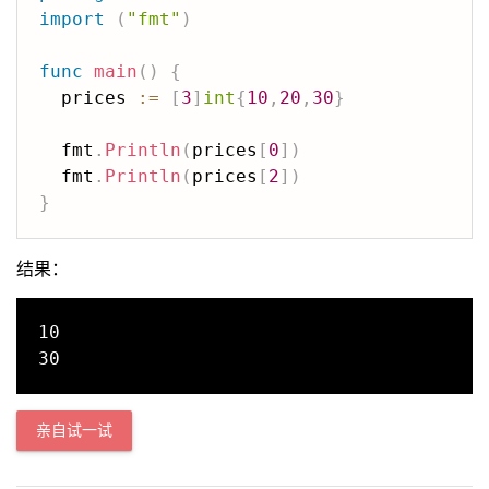
import
(
"fmt"
)
func
main
(
)
{
  prices 
:=
[
3
]
int
{
10
,
20
,
30
}
  fmt
.
Println
(
prices
[
0
]
)
  fmt
.
Println
(
prices
[
2
]
)
}
结果：
10

亲自试一试