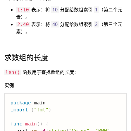
表示：将
10
分配给数组索引
1
（第二个元
1:10
素）。
表示：将
40
分配给数组索引
2
（第三个元
2:40
素）。
求数组的长度
函数用于查找数组的长度：
len()
实例
package
import
(
"fmt"
)
func
main
(
)
{
  arr1 
:=
[
4
]
string
{
"Volvo"
,
"BMW"
,