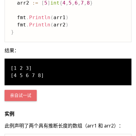
  arr2 
:=
[
5
]
int
{
4
,
5
,
6
,
7
,
8
}
  fmt
.
Println
(
arr1
)
  fmt
.
Println
(
arr2
)
}
结果：
[1 2 3]

亲自试一试
实例
此例声明了两个具有推断长度的数组（arr1 和 arr2）：