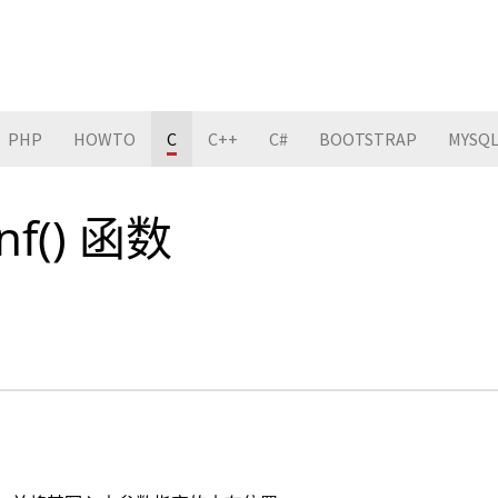
PHP
HOWTO
C
C++
C#
BOOTSTRAP
MYSQ
anf() 函数