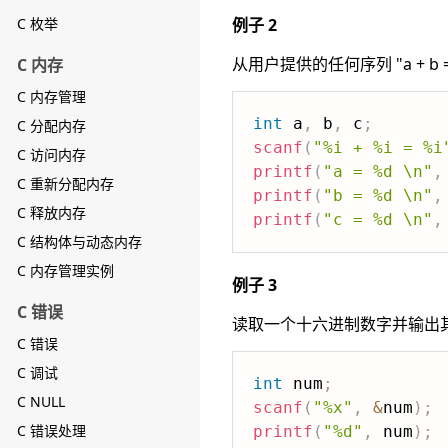
C 枚举
例子 2
从用户提供的任何序列 "a + b 
C 内存
C 内存管理
int
 a
,
 b
,
 c
;
C 分配内存
scanf
(
"%i + %i = %i
C 访问内存
printf
(
"a = %d \n"
,
C 重新分配内存
printf
(
"b = %d \n"
,
C 释放内存
printf
(
"c = %d \n"
,
C 结构体与动态内存
C 内存管理实例
例子 3
C 错误
读取一个十六进制数字并输出
C 错误
C 调试
int
 num
;
C NULL
scanf
(
"%x"
,
&
num
)
;
C 错误处理
printf
(
"%d"
,
 num
)
;