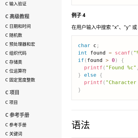
C 输入验证
例子 4
C 高级教程
C 日期和时间
在用户输入中搜索 "x"、"y" 或 
C 随机数
C 预处理器和宏
char
 c
;
C 组织代码
int
 found 
=
scanf
(
"
if
(
found 
>
0
)
{
C 存储类
printf
(
"Found %c"
C 位运算符
}
else
{
C 固定宽度整数
printf
(
"Character
}
C 项目
C 项目
C 参考手册
语法
C 参考手册
C 关键词