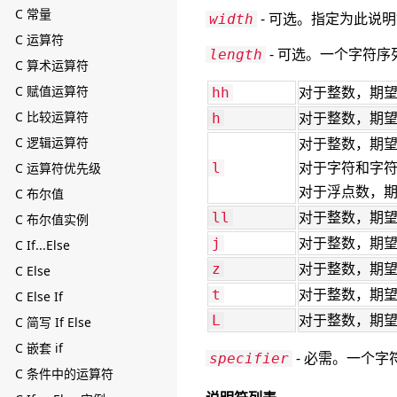
C 常量
- 可选。指定为此说
width
C 运算符
- 可选。一个字符
length
C 算术运算符
C 赋值运算符
对于整数，期
hh
C 比较运算符
对于整数，期
h
C 逻辑运算符
对于整数，期
对于字符和字
C 运算符优先级
l
对于浮点数，
C 布尔值
对于整数，期
ll
C 布尔值实例
对于整数，期
j
C If...Else
对于整数，期
z
C Else
对于整数，期
t
C Else If
对于整数，期
L
C 简写 If Else
C 嵌套 if
- 必需。一个
specifier
C 条件中的运算符