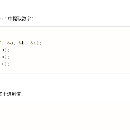
= c" 中提取数字：
"
,
&
a
,
&
b
,
&
c
)
;
 a
)
;
 b
)
;
 c
)
;
其十进制值：