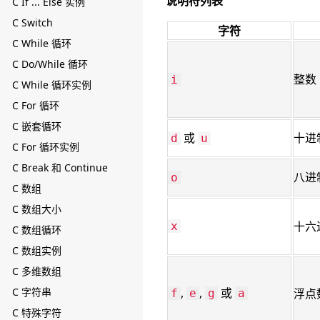
说明符列表
C If ... Else 实例
C Switch
字符
C While 循环
C Do/While 循环
整数
i
C While 循环实例
C For 循环
C 嵌套循环
或
十进
d
u
C For 循环实例
C Break 和 Continue
八进
o
C 数组
C 数组大小
十六
x
C 数组循环
C 数组实例
C 多维数组
C 字符串
,
,
或
浮点
f
e
g
a
C 特殊字符