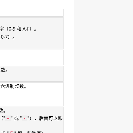
0-9 和 A-F）。
0-7）。
整数。
为十六进制整数。
数。
（"
" 或 "
"），后面可以跟
+
-