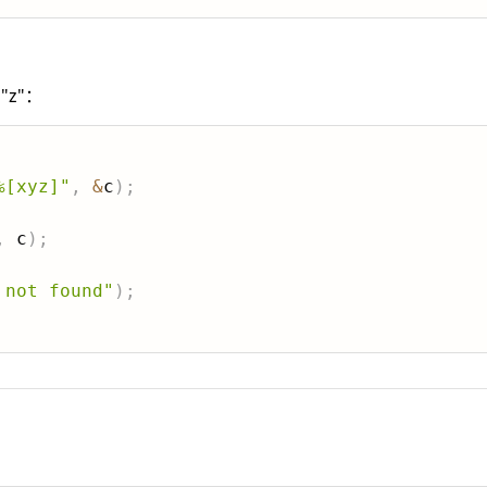
"z"：
%[xyz]"
,
&
c
)
;
,
 c
)
;
 not found"
)
;