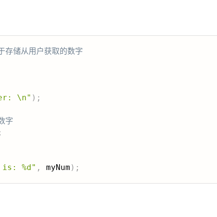
用于存储从用户获取的数字
er: \n"
)
;
数字
;
 is: %d"
,
 myNum
)
;