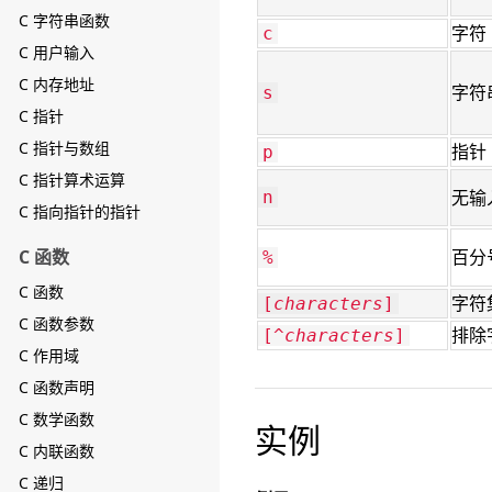
C 字符串函数
字符
c
C 用户输入
C 内存地址
字符
s
C 指针
C 指针与数组
指针
p
C 指针算术运算
无输
n
C 指向指针的指针
C 函数
百分
%
C 函数
字符
[
characters
]
C 函数参数
排除
[^
characters
]
C 作用域
C 函数声明
C 数学函数
实例
C 内联函数
C 递归