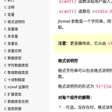
函数读取用户输入
scanf()
C 注释
函数在
scanf()
<stdio.
C 变量
format
参数是一个字符串，用
C 格式说明符
取。
C 变量值
C 多变量
注意：
更准确地说，它从由
C 变量名
s
C 变量实例
C 数据类型
格式说明符
C 字符数据类型
格式字符串可以包含格式说明
C 数值数据类型
数。
C 十进制精度
格式说明符的形式为
%[*][
w
C sizeof 运算符
C 扩展类型
对每个组件的解释：
C 数据类型实例
- 可选。当存在时，格式说
*
C 类型转换