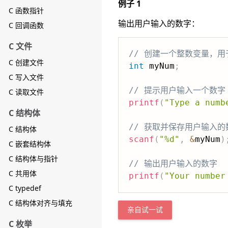
例子 1
C 函数指针
输出用户输入的数字：
C 回调函数
C 文件
// 创建一个整数变量，
C 创建文件
int
 myNum
;
C 写入文件
// 提示用户输入一个数字
C 读取文件
printf
(
"Type a numb
C 结构体
// 获取并保存用户输入的
C 结构体
scanf
(
"%d"
,
&
myNum
)
C 嵌套结构体
C 结构体与指针
// 输出用户输入的数字
C 共用体
printf
(
"Your number
C typedef
C 结构体对齐与填充
亲自试一试
C 枚举