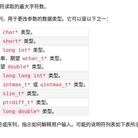
明符读取的最大字符数。
序列，用于更改参数的数据类型。它可以是以下之一：
望
类型。
char*
望
类型。
short*
望
类型。
long int*
符串，期望
类型。
wchar_t*
期望
类型。
double*
望
类型。
long long int*
望
或
类型。
intmax_t*
uintmax_t*
望
类型。
size_t*
望
类型。
ptrdiff_t*
望
类型。
long double*
字符或序列，指示如何解释用户输入。可能的说明符列表如下表所