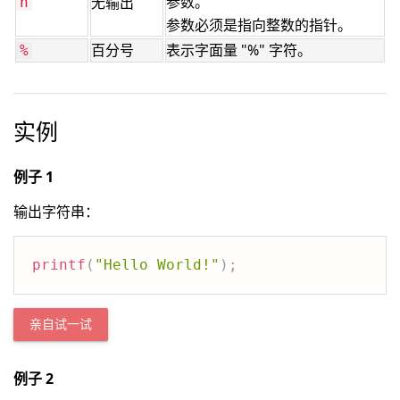
参数。
无输出
n
参数必须是指向整数的指针。
百分号
表示字面量 "%" 字符。
%
实例
例子 1
输出字符串：
printf
(
"Hello World!"
)
;
亲自试一试
例子 2