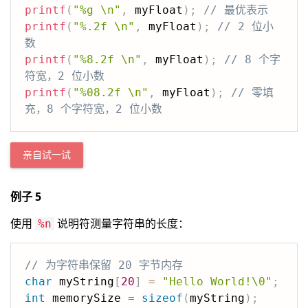
printf
(
"%g \n"
,
 myFloat
)
;
// 最优表示
printf
(
"%.2f \n"
,
 myFloat
)
;
// 2 位小
数
printf
(
"%8.2f \n"
,
 myFloat
)
;
// 8 个字
符宽，2 位小数
printf
(
"%08.2f \n"
,
 myFloat
)
;
// 零填
充，8 个字符宽，2 位小数
亲自试一试
例子 5
使用
说明符测量字符串的长度：
%n
// 为字符串保留 20 字节内存
char
 myString
[
20
]
=
"Hello World!\0"
;
int
 memorySize 
=
sizeof
(
myString
)
;