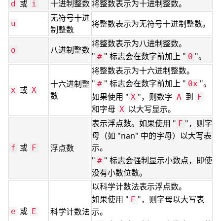
或
十进制整数
将整数表示为十进制整数。
d
i
无符号十进
将整数表示为无符号十进制整数。
u
制整数
将整数表示为八进制整数。
八进制整数
o
"
" 标志会在数字前加上 "
"。
#
0
将整数表示为十六进制整数。
"
" 标志会在数字前加上 "
"。
十六进制整
#
0x
或
x
X
数
如果使用 "
"，则数字
到
X
A
F
和字母
以大写显示。
X
表示浮点数。如果使用 "
"，则字
F
母（如 "nan" 中的字母）以大写表
或
示。
浮点数
f
F
"
" 标志会强制显示小数点，即使
#
没有小数位数。
以科学计数法表示浮点数。
如果使用 "
"，则字母以大写表
E
或
科学计数法
示。
e
E