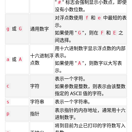
"
" 标志会强制显示小数点，即使
#
没有小数位数。
对浮点数使用
和
中最短的表
f
e
示。
或
通用数字
g
G
如果使用 "
"，则在
和
之
G
F
E
间选择。
用十六进制数字显示浮点数的内部
表示。
十六进制浮
或
a
A
点数
如果使用 "
"，则数字以大写表
A
示。
表示一个字符。
字符
c
如果参数是整数，则表示由该整数
指定的 ASCII 值的字符。
字符串
表示一个字符串。
s
表示指针的内存地址，通常用十六
指针
p
进制数字。
将到目前为止已打印的字符数写入